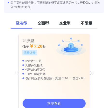
采用高性能服务器，可随时随地畅享超高速稳定连接，轻松助力企业跨
入“大数据”时代。
经济型
全面型
企业型
不限量
经济型
全面型
￥7.20
￥11
低至
起
低至
流量计费
流量计费
IP时效≤10天
千万IP
无限并发提取
全球240
代理成功率99%
稳定运行超
100M+稳定带宽
无限并发
 热门地区实时在线数：美国32000+；英国5000+
IP时效1-
立即查看