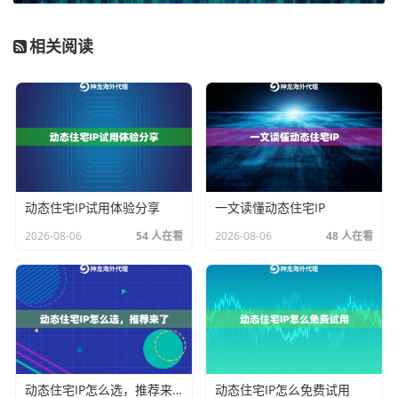
第一，确定目标城市清单。
你需要根据业务重点，列出
一份需要监控价格的城市列表。通常，一线和新一线城
相关阅读
市是必选项，因为它们是消费风向标。也可以根据商品
特性，加入一些有代表性的二、三线城市，以了解价格
下沉情况。清单明确后，你才能有针对性地去匹配代理I
P资源。
第二，理解IP类型与场景的匹配。
并非所有代理IP都适
合电商比价。你需要根据抓取任务的“强度”和“真实性”要
动态住宅IP试用体验分享
一文读懂动态住宅IP
求来选择。对于大规模的、需要高并发的列表页抓取，
2026-08-06
54 人在看
2026-08-06
48 人在看
高带宽、经济的数据中心IP是不错的选择，它们速度
快、成本低。但对于商品详情页、尤其是需要登录后才
能看到的价格，或者反爬机制严格的平台，则强烈建议
使用动态住宅IP。这类IP来自真实的家庭宽带，行为特征
与普通网民无异，能极大降低被识别为爬虫的风险。
动态住宅IP怎么选，推荐来了
动态住宅IP怎么免费试用
第三，设计轮换与粘性机制。
这是分配策略的灵魂。对