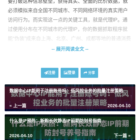
要打破这种信息壁垒，获得真实、全面的比价数据，就
必须模拟来自全国不同城市、不同网络环境的真实用户
访问行为。而实现这一点的关键工具，就是代理IP。通
过使用分布在不同城市的代理IP，你的数据抓取程序就
能“伪装”成来自上海、北京、广州、成都等地的普通消费
者，从而抓取到最贴近当地用户看到的商品信息、库存
-- 展开阅读全文 --
状态和促销活动，为你的定价策略提供最接地气的数据
支撑。
注册
登录
分享
如何构建城市代理IP的分配策略？
数据中心IP能用于注册账号吗：低风控业务的批量注册策略
拿到一堆不同城市的代理IP地址，不是简单地随机选用
« 上一篇
2026-04-10
就行。一个高效的分配策略，能让你用更少的资源，获
取更准确、更安全的数据。这里有几个核心要点需要规
什么是IP预热：新购长效静态IP前期防封号指南
划。
2026-04-10
下一篇 »