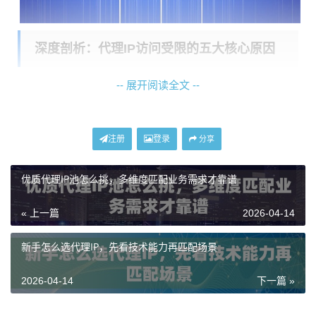
深度剖析：代理IP访问受限的五大核心原因
-- 展开阅读全文 --
要有效应对，我们必须深入理解导致代理IP访问受限的
几个核心根源。
1. IP质量不佳，纯净度低：
这是最常见的问题。如果你
注册
登录
分享
使用的代理IP池规模小、重复使用率高，或者其中混杂
优质代理IP池怎么挑，多维度匹配业务需求才靠谱
了大量被公开标记的“脏IP”，那么这些IP地址很可能早已
被各大网站和平台记录在案。一旦使用，轻则限制访问
« 上一篇
2026-04-14
频率，重则直接封禁。一个纯净、庞大的IP资源池是稳
定使用的基石。
新手怎么选代理IP，先看技术能力再匹配场景
2. 使用行为触发反制规则：
目标网站为了防御恶意爬取
2026-04-14
下一篇 »
和攻击，部署了复杂的反爬系统。如果你的访问
频率过
高、节奏过于固定
（例如每秒请求一次，毫秒不差），