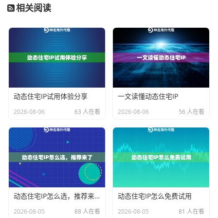
相关阅读
或者短时间内从同一个IP发出大量请求，系统就会判定
为机器人行为，从而限制该IP。即使是高质量的住宅IP，
如此使用也会很快失效。
3. IP类型与场景不匹配：
不同的业务需要不同类型的代
理IP。例如，用于社交媒体账号管理，最好使用真实住
宅IP，模拟普通用户行为；而进行大规模公开数据收
动态住宅IP试用体验分享
一文读懂动态住宅IP
集，可能使用数据中心IP更经济。用错了类型，就像用
2026-08-06
63 人在看
2026-08-06
56 人在看
螺丝刀去切菜，效果自然不好，也容易引起封锁。
4. 地理位置不符或暴露：
有些服务对访问者的地理位置
有严格要求。如果你需要模拟某个地区的用户，但使用
的代理IP的地址却显示在另一个大洲，访问就可能被拒
绝。一些技术细节可能泄露真实IP，导致“穿帮”。
动态住宅IP怎么选，推荐来了
动态住宅IP怎么免费试用
5. 并发过高与网络配置问题：
单个IP的承载能力是有限
2026-08-05
88 人在看
2026-08-05
81 人在看
的。如果赋予它过高的并发任务，可能导致IP被目标服