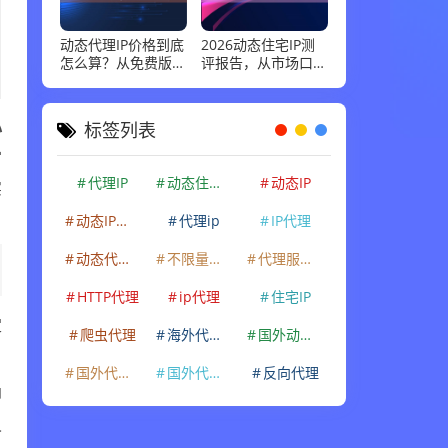
动态代理IP价格到底
2026动态住宅IP测
怎么算？从免费版到
评报告，从市场口碑
企业级套餐，花多少
到实际性能：高并发
钱才合适
场景下谁最稳
心
标签列表
官
实
代理IP
动态住宅IP
动态IP
动态IP代理
代理ip
IP代理
动态代理IP
不限量代理IP
代理服务器
HTTP代理
ip代理
住宅IP
定
爬虫代理
海外代理ip
国外动态IP
国外代理IP
国外代理ip
反向代理
即
人