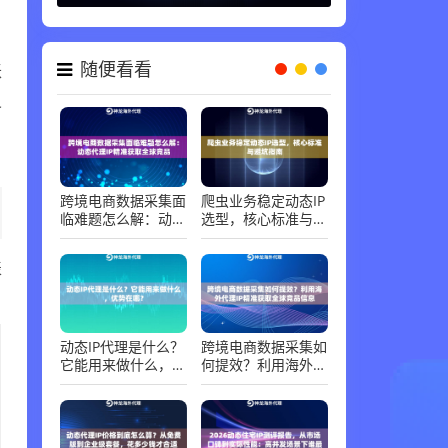
代理知识 ，
06-30
账
随便看看
义
。
跨境电商数据采集面
爬虫业务稳定动态IP
临难题怎么解：动态
选型，核心标准与避
代理IP精准获取全球
坑指南
竞品
表
动态IP代理是什么？
跨境电商数据采集如
它能用来做什么，优
何提效？利用海外代
势在哪？
理IP精准获取全球竞
品信息