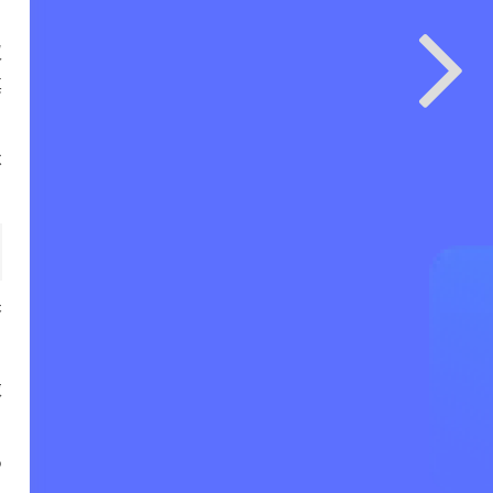
仅
其
不
否
求
P