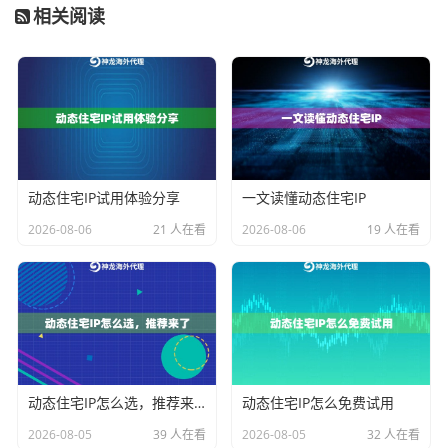
价格、抓取公开的行业数据，还是进行大规模的市场调
相关阅读
研，直接用自己的IP频繁访问目标网站，很快就会被识
别并封锁。使用神龙海外动态IP，你可以从全球不同地
区的住宅或数据中心IP发起请求，模拟真实用户的浏览
行为，
无限提取代理IP数量
意味着你可以持续、稳定地
收集信息，深入了解市场变动，为企业决策提供坚实的
数据支撑。
动态住宅IP试用体验分享
一文读懂动态住宅IP
2. 搜索引擎优化（SEO）与效果验证
2026-08-06
21 人在看
2026-08-06
19 人在看
做海外市场的企业，需要了解网站在不同国家和地区的
搜索引擎排名。使用代理IP，你可以用
精准的IP地址
，模
拟从洛杉矶、伦敦或东京等地进行搜索，查看自己网站
的本地排名，分析竞争对手的优化策略。这能帮助你获
取更真实的搜索结果数据，从而制定更有效的SEO策
动态住宅IP怎么选，推荐来了
动态住宅IP怎么免费试用
略。
2026-08-05
39 人在看
2026-08-05
32 人在看
3. 电子商务与价格情报