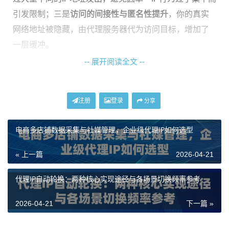
引发限制；三是
访问的间接性与匿名性提升
，你的真实
网络地址被隐藏，由代理服务器代为访问目标，增加了
一层缓冲。
-- 展开阅读全文 --
理解这三点，就能明白为什么代理IP，特别是像我们神
龙海外动态IP这样的动态服务，会成为许多线上业务不
可或缺的工具。它不是用来“走捷径”，而是为了更安全、
注册
登录
分享
更高效、更规模化地进行合规的网络操作。
电商多店铺数据采集与社媒管理，企业级代理IP如何选型
哪些地方真的需要用到代理IP？
« 上一篇
2026-04-21
代理IP的应用场景远比想象中广泛，它解决的都是企业
代理IP自动轮换：两种核心实现途径与各场景切换频率参考
在数字化运营中遇到的实实在在的痛点。
1. 数据采集与市场洞察
2026-04-21
下一篇 »
这是代理IP最经典的应用之一。无论是监控竞争对手的