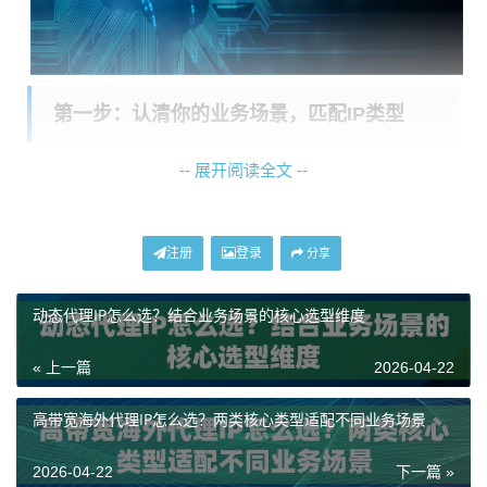
第一步：认清你的业务场景，匹配IP类型
-- 展开阅读全文 --
这是最重要的一步，直接决定了后续所有选择。我们可
以把常见的需求大致归为几类，看看你属于哪一种。
场景一：大规模数据采集与市场调研
注册
登录
分享
这类业务的核心需求是“量”和“广度”。你需要频繁、大量
动态代理IP怎么选？结合业务场景的核心选型维度
地访问目标网站，收集产品信息、价格数据、公开资料
等。这时候，对单个IP的“质量”和长期稳定性要求不是最
« 上一篇
2026-04-22
高，但需要IP池足够庞大，能让你不断更换IP地址，避免
因访问频率过高而被目标网站限制或封禁。成本控制也
高带宽海外代理IP怎么选？两类核心类型适配不同业务场景
很关键。
2026-04-22
下一篇 »