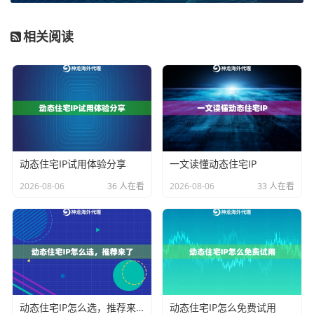
匹配建议：
优先考虑
数据中心IP代理
或高性价比的动态I
P池。这类代理IP获取成本相对较低，IP数量庞大，轮换
相关阅读
速度快，非常适合需要无限提取代理IP数量、进行广泛
数据采集的场景。比如，使用神龙海外动态IP的标准
池，就能以经济的成本，高效完成对全球多个区域市场
的数据抓取工作。
场景二：电子商务与SEO优化
做跨境电商或搜索引擎优化，经常需要查看不同国家地
动态住宅IP试用体验分享
一文读懂动态住宅IP
区的搜索结果、商品页面和广告投放情况。这个场景的
2026-08-06
36 人在看
2026-08-06
33 人在看
关键词是“地理位置精准”。你需要代理IP能精确模拟目标
国家、甚至目标城市的真实用户，获取当地最真实的网
络数据。IP的纯净度（是否被相关平台标记过）和地理
位置准确性至关重要。
匹配建议：
选择能提供
精准地理位置定位
的住宅代理IP
动态住宅IP怎么选，推荐来了
动态住宅IP怎么免费试用
或高质量动态IP。这类国外住宅IP由真实的家庭宽带网络