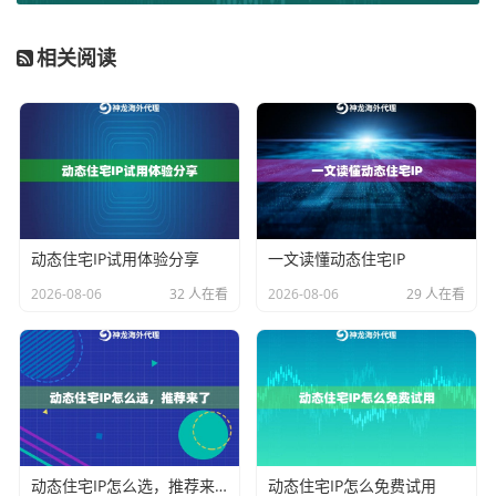
这些维度直接决定了动态代理IP服务的可用性和效果。
1. IP类型与纯净度：
这是最核心的区分。市面上主要有
相关阅读
数据中心IP和住宅IP。数据中心IP由服务器机房提供，成
本低、速度快，适合对IP真实性要求不高的海量数据抓
取任务。而
动态住宅IP代理
则来源于真实的互联网服务
提供商，分配给普通家庭用户，因此IP地址信誉极高，
难以被网站或平台的风控系统识别为代理，非常适合需
要高匿名和真实地理位置的业务，如品牌保护监控、精
动态住宅IP试用体验分享
一文读懂动态住宅IP
准的市场调研等。选择时，务必确认服务商IP池的纯净
2026-08-06
32 人在看
2026-08-06
29 人在看
度，像拥有9000万+纯净IP资源并持续更新的服务，能有
效避免因IP被滥用而导致的连带封禁风险。
2. 覆盖范围与地理位置：
你的业务需要哪个国家或城市
的IP？一家优秀的动态代理IP服务商应能提供广泛的全球
覆盖，例如覆盖200+国家/地区。这对于需要模拟特定地
动态住宅IP怎么选，推荐来了
动态住宅IP怎么免费试用
区用户、进行本地化搜索引擎优化测试或收集区域市场