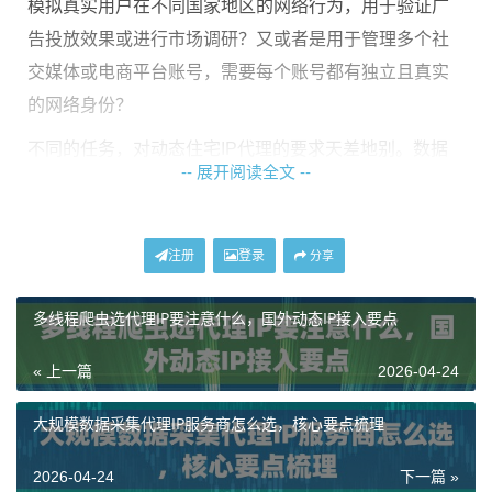
模拟真实用户在不同国家地区的网络行为，用于验证广
告投放效果或进行市场调研？又或者是用于管理多个社
交媒体或电商平台账号，需要每个账号都有独立且真实
的网络身份？
不同的任务，对动态住宅IP代理的要求天差地别。数据
-- 展开阅读全文 --
采集可能更看重IP的提取速度和成本，需要能无限提取
代理IP数量；而模拟真实用户或管理账号，则极度依赖IP
的真实性和纯净度，普通的机房IP很容易被识别并限
注册
登录
分享
制。这时，来自真实家庭宽带的国外住宅IP就至关重
要。别急着看价格和套餐，先花几分钟理清自己的核心
多线程爬虫选代理IP要注意什么，国外动态IP接入要点
业务目标，这是做出正确判断的基石。
« 上一篇
2026-04-24
关键维度拆解：从IP类型到协议支持
大规模数据采集代理IP服务商怎么选，核心要点梳理
明确了业务方向，接下来就要从几个硬性指标来筛选。
2026-04-24
下一篇 »