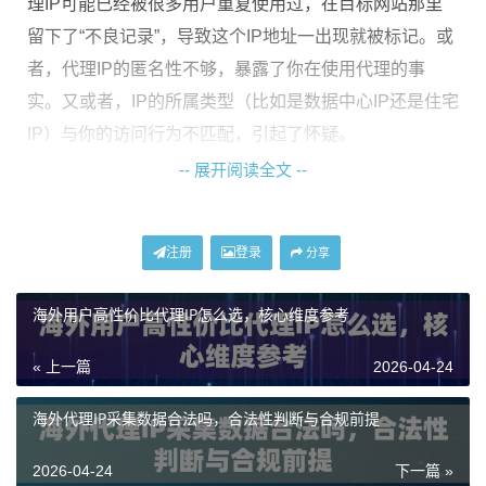
理IP可能已经被很多用户重复使用过，在目标网站那里
留下了“不良记录”，导致这个IP地址一出现就被标记。或
者，代理IP的匿名性不够，暴露了你在使用代理的事
实。又或者，IP的所属类型（比如是数据中心IP还是住宅
IP）与你的访问行为不匹配，引起了怀疑。
-- 展开阅读全文 --
第二类场景，问题出在访问目标上。如今许多网站，尤
其是大型电商、社交媒体或数据服务平台，都部署了非
常先进的反爬虫和风控系统。它们不仅会检查IP地址，
注册
登录
分享
还会综合判断访问频率、行为模式、浏览器指纹等多种
信息。即使你换了一个新的代理IP，如果访问行为过于
海外用户高性价比代理IP怎么选，核心维度参考
机械化，也可能会立刻触发限制。
« 上一篇
2026-04-24
应对方法一：从源头提升代理IP质量
海外代理IP采集数据合法吗，合法性判断与合规前提
如果问题根源在于代理IP本身，那么最直接的解决办法
2026-04-24
下一篇 »