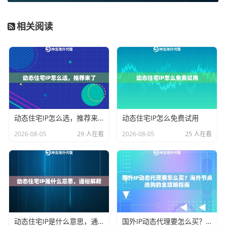
就是升级你的代理IP资源。这里有几个关键点需要你特
别注意。
相关阅读
选择动态的、而非静态的IP：
静态代理IP长期不变，一
旦被目标网站封禁，就彻底失效。而动态代理IP会定期
或按需更换，一个IP被限制，可以自动切换到池中的下
一个，持续性和安全性更高。对于需要长时间、大规模
作业的任务，动态代理IP几乎是必备选项。
动态住宅IP怎么选，推荐来了
动态住宅IP怎么免费试用
重视IP的纯净度与类型：
并非所有代理IP都生而平等。
数据中心IP成本低、速度快，但容易被识别和封锁。住
2026-08-05
29 人在看
2026-08-05
25 人在看
宅代理IP则来源于真实的家庭网络，IP地址更“干净”，行
为更像普通用户，因此在访问要求严格的网站时成功率
更高。根据你的业务需求选择合适的类型至关重要。
确保IP池的规模与覆盖：
一个庞大且不断更新的IP池是
稳定性的保障。池子越大，意味着可用的IP资源越多，
动态住宅IP是什么意思，通俗解释
国外IP动态代理要怎么买？海外节点选购的全攻略指南