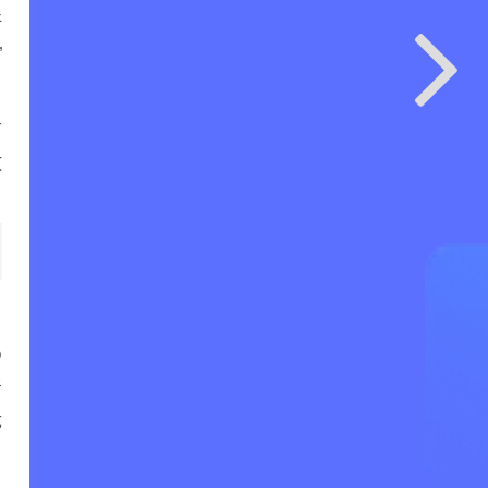
好
”
节
放
D
考
优