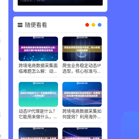
代理知识 ，
06-30
随便看看
务
堵
。
的
跨境电商数据采集面
爬虫业务稳定动态IP
临难题怎么解：动态
选型，核心标准与避
代理IP精准获取全球
坑指南
竞品
动态IP代理是什么？
跨境电商数据采集如
就
它能用来做什么，优
何提效？利用海外代
势在哪？
理IP精准获取全球竞
品信息
动