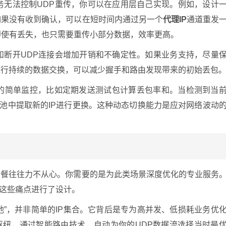
务无法控制UDP重传，你可以在应用层自己实现。例如，设计
如果没有收到确认，可以在短时间内通过另一个
代理IP
通道重发
即使有丢失，也只需要重传小部分数据，效率更高。
和断开UDP连接会增加开销和不确定性。如果业务支持，尽量
道进行持续的数据交换，可以减少握手和路由发现带来的初始丢包
量的简单监控，比如定期发送测试包计算丢包率和。当检测到当
P池中提取新的IP进行更换。这种动态切换能力是应对网络波动
P套餐往往力不从心。你需要的是为此类场景深度优化的专业服务
对这些痛点进行了设计。
池”，并非简单的IP集合。它背后是专为高并发、低损耗业务优
枢纽，通过智能路由技术，自动为你的UDP数据流选择当时最