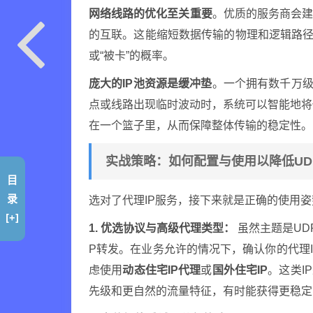
网络线路的优化至关重要
。优质的服务商会
的互联。这能缩短数据传输的物理和逻辑路径
或“被卡”的概率。
庞大的IP池资源是缓冲垫
。一个拥有数千万级
点或线路出现临时波动时，系统可以智能地将
在一个篮子里，从而保障整体传输的稳定性。
实战策略：如何配置与使用以降低UD
目
录
选对了代理IP服务，接下来就是正确的使用
[+]
1. 优选协议与高级代理类型：
虽然主题是UD
P转发。在业务允许的情况下，确认你的代理I
虑使用
动态住宅IP代理
或
国外住宅IP
。这类I
先级和更自然的流量特征，有时能获得更稳定