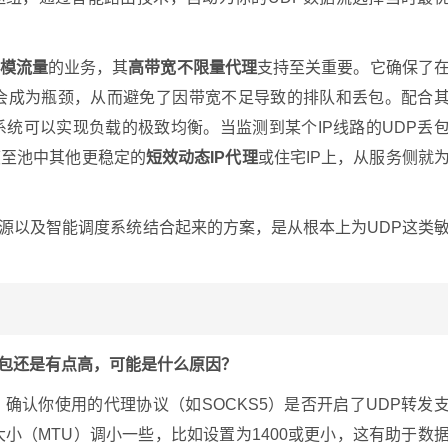
模流量
的业务，其
高带宽不限量代理
支持至关重要。它确保了
不会成为瓶颈，从而避免了因带宽不足导致的排队和丢包。配合
，系统可以实现负载的极致均衡。当监测到某个IP线路的UDP丢
度至池中其他更稳定的
短效动态IP代理
或住宅IP上，从服务侧就
资源以及智能调度系统结合起来的方案，是从根本上为UDP这类
丢包还是有点高，可能是什么原因？
确认你使用的代理协议（如SOCKS5）是否开启了UDP转发
小（MTU）调小一些，比如设置为1400或更小，这有助于数