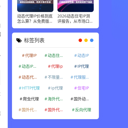
格
动态代理IP价格到底
2026动态住宅IP测
怎么算？从免费版到
评报告，从市场口碑
企业级套餐，花多少
到实际性能：高并发
问
钱才合适
场景下谁最稳
据
标签列表
已
代理IP
动态住宅IP
动态IP
动态IP代理
代理ip
IP代理
动态代理IP
不限量代理IP
代理服务器
HTTP代理
ip代理
住宅IP
大
爬虫代理
海外代理ip
国外动态IP
国外代理IP
国外代理ip
反向代理
据