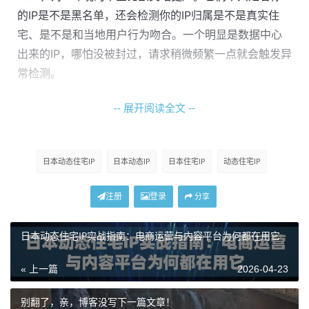
的IP是不是黑名单，还会检测你的IP归属是不是真实住
宅、是不是和当地用户行为吻合。一个明显是数据中心
出来的IP，哪怕没被封过，请求稍微频繁一点就会触发异
常检测。
这就是为什么很多人说日本节点难——不是找不到IP，而
-- 展开阅读全文 --
是找到的IP质量参差不齐，用一会就废了。
日本动态住宅IP
日本动态IP
日本住宅IP
动态住宅IP
住宅IP和数据中心IP的本质区别
注册
登录
分享
很多刚入行的人分不清这两种IP有什么差异，这里说清楚
日本动态住宅IP实战指南：电商运营与内容平台为何都在用它
一点。
« 上一篇
2026-04-23
类型
归属来源
平台识别风险
适合场
别翻了，亲，博客没写下一篇文章！