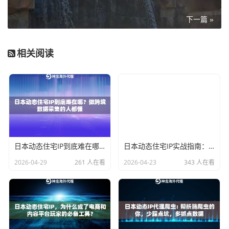
数据中心IP
云服务器/IDC机
高，容易被识别
对反爬
下一篇 »
房
为机器
场景
动态住宅IP
真实家庭宽带网
低，接近真人访
严格反
相关阅读
络
问
账号注
采集
ISP住宅代理
运营商分配的固
极低，可长期持
需要会
定住宅IP
有
账号长
动态住宅IP
的核心价值就是"真实性"——它来自真实家
日本动态住宅IP到底难在哪？做跨境数据采集的人都懂
日本动态住宅IP实战指南：电商运营与内容平台为何都在用它
庭用户的宽带网络，对平台来说跟正常用户访问没什么
2026-04-29
261 人在看
2026-04-23
343 人在看
区别。日本的平台反爬机制在识别住宅属性这块做得比
较完善，所以如果你用的是质量差的IP池，动态住宅IP照
样会失效。