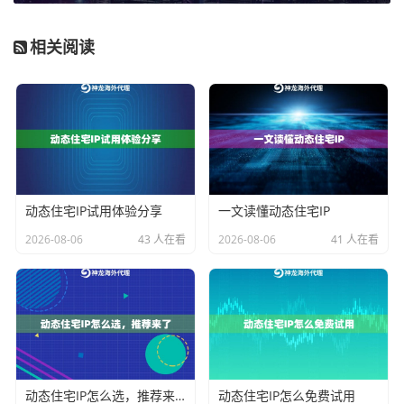
1. 资源纯净度是关键：
平台封禁的往往是一个IP段或具
有某些特征的IP。如果你使用的IP池足够庞大、纯净，且
相关阅读
不断有新的、未被污染的IP加入，那么单个IP的失效就不
会影响整体业务。这就像拥有一个源源不断的活水源
头。
2. 动态切换是基础：
静态的、长期不变的机房IP非常容
易被盯上。采用动态IP，让IP地址按一定频率自动更换，
动态住宅IP试用体验分享
一文读懂动态住宅IP
可以有效降低单个IP的暴露风险，使访问行为更接近人
类用户的自然模式。
2026-08-06
43 人在看
2026-08-06
41 人在看
3. 模拟真实场景：
除了IP本身，访问的间隔时间、请求
头信息、操作行为轨迹等都需要尽可能模拟真实用户。
配合高质量的代理IP，可以大幅提升整体匿名性和可信
度。
修复的实质并非“治疗”一个生病的IP，而是
通过切换到更
动态住宅IP怎么选，推荐来了
动态住宅IP怎么免费试用