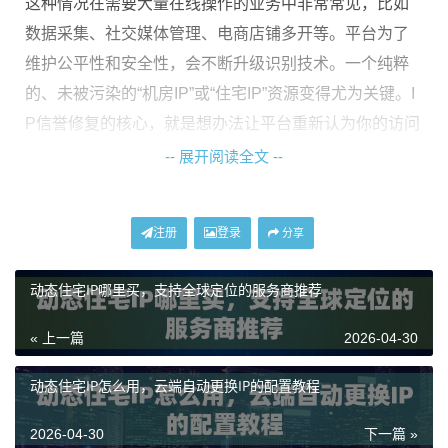
这种情况在需要大量在线操作的业务中非常常见，比如
数据采集、社交媒体管理、电商店铺多开等。平台为了
维护公平性和安全性，会不断升级识别技术。一个纯粹
的、未被污染的“机房IP”或“住宅IP”资源变得尤为关键。I
P信誉修复的核心，就是想办法让平台重新认为你的访问
请求是来自一个真实、可信的源头。
-- 展开阅读全文 --
IP被识别后，修复信誉的可行性分析
注册
登录
分享
直接回答标题的问题：
机房IP被平台识别了，通常“救”
动态住宅IP哪里买，支持全球定位的服务商推荐
回来的可能性很低，但“替换”和“规避”是完全可行的。
修复单个被识别的IP，对于个人用户来说成本高昂且技
« 上一篇
2026-04-30
术复杂，更务实的思路是转向使用更优质、更难被识别
的代理IP资源，并配合正确的使用策略。
动态住宅IP怎么用，云端自动更换IP的配置教程
可行性建立在以下几个要点上：
2026-04-30
下一篇 »