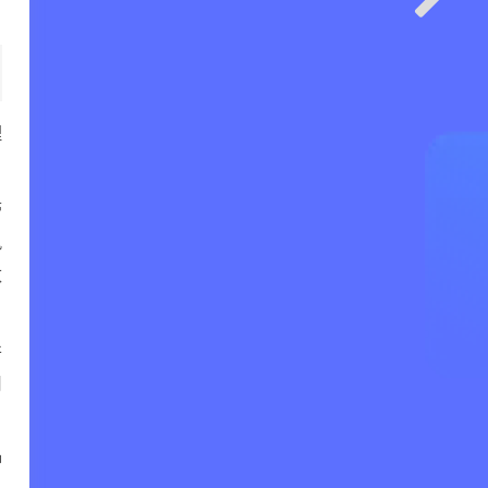
理
带
风
数
并
用
种