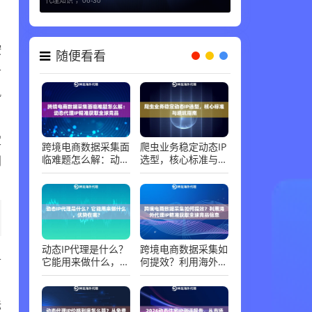
代理知识 ，
06-30
按
随便看看
于
飙
定
跨境电商数据采集面
爬虫业务稳定动态IP
临难题怎么解：动态
选型，核心标准与避
划
代理IP精准获取全球
坑指南
竞品
动态IP代理是什么？
跨境电商数据采集如
单
它能用来做什么，优
何提效？利用海外代
势在哪？
理IP精准获取全球竞
品信息
标