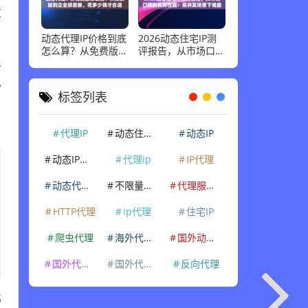
算
动态代理IP价格到底
2026动态住宅IP测
怎么算？从免费版到
评报告，从市场口碑
企业级套餐，花多少
到实际性能：高并发
人
钱才合适
场景下谁最稳
也
标签列表
代理IP
动态住宅IP
动态IP
动态IP代理
代理ip
IP代理
动态代理IP
不限量代理IP
代理服务器
HTTP代理
ip代理
住宅IP
爬虫代理
海外代理ip
国外动态IP
国外代理IP
国外代理ip
反向代理
比