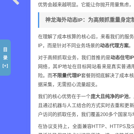
优势会越来越明显。它能让你抛开用量焦虑，
神龙海外动态IP：为高频抓重量身定
在理解了成本核算的核心后，来看我们的服
IP，而是针对不同业务场景的
动态代理方案
。
目
录
对于高频抓取业务，我们首推的是
动态住宅I
[+]
网络，其IP地址在目标网站看来是真实普
险。而
不限量代理IP
套餐则彻底解决了成本核
据采集，无需担心流量超支。
我们的核心优势在于一个
庞大且纯净的IP池
，
且通过机器与人工结合的方式实时去重和更新
户访问的抓取任务，我们覆盖200多个国家
在协议支持上，全面兼容HTTP、HTTPS