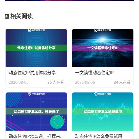
现实情况是，很多地区的运营商已经限制了多拨，或者
即使多拨成功，获得的也是同一个IP出口（即“并发多拨”
相关阅读
但“IP不变”）。
单纯依赖多拨来实现稳定的、大量的独立I
P分配，已经越来越不可靠
。但它仍然有价值：一是可以
叠加带宽，提升总网速；二是可以与代理IP方案结合，
形成更稳定、更灵活的网络架构。例如，你可以将不同
的代理IP线路，绑定到软路由多拨产生的不同虚拟网口
上，实现流量的初步分流。
动态住宅IP试用体验分享
一文读懂动态住宅IP
核心方案：代理IP实现单窗口单IP
2026-08-06
36 人在看
2026-08-06
34 人在看
无论你的基础网络是单线还是多拨，要实现最稳定、最
可控的单窗口单IP，目前最主流和有效的方法就是使用
专业的代理IP服务。其核心逻辑是：工作室的每台电
脑，或者电脑上的每个浏览器/应用程序，通过一个独立
动态住宅IP怎么选，推荐来了
动态住宅IP怎么免费试用
的代理IP通道去访问目标服务器。这样，目标服务器看