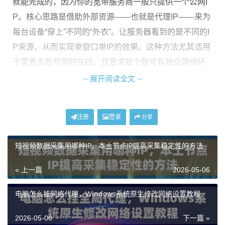
就能完成的，因为你的宽带服务商一般只提供一个公网I
P。核心思路是借助外部资源——也就是代理IP——来为
每台设备“穿上”不同的“外衣”。让服务器看到的是不同的I
P来源，从而实现单窗口单IP的效果。这种方法尤其适用
于需要多账号同时在线、且要求每个账号有独立网络环
境的工作室场景。
-- 展开阅读全文 --
软路由多拨：基础网络环境的搭建
注册
登录
分享
在深入讨论代理IP配置之前，我们先谈谈一个相关的基
短视频数据采集用哪种IP，本土节点IP提高采集稳定性的方法
础网络技术：软路由多拨。这虽然不是实现单窗口单IP
的唯一前提，但它能提供更强大的网络底层支持。简单
« 上一篇
2026-05-06
来说，多拨就是利用软路由系统，让一条物理宽带线
路，通过虚拟拨号的方式，模拟出多条宽带连接。如果
电脑怎么挂网络代理，Windows系统原生修改网络设置教程
运营商支持，理论上可以获得多个独立的公网IP出口。
2026-05-06
下一篇 »