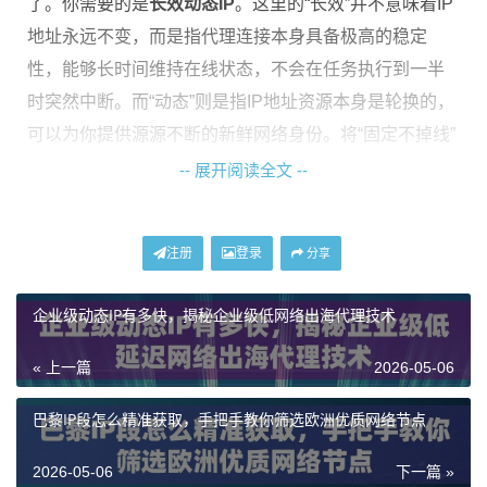
了。你需要的是
长效动态IP
。这里的“长效”并不意味着IP
地址永远不变，而是指代理连接本身具备极高的稳定
性，能够长时间维持在线状态，不会在任务执行到一半
时突然中断。而“动态”则是指IP地址资源本身是轮换的，
可以为你提供源源不断的新鲜网络身份。将“固定不掉线”
的稳定性和“动态”IP的匿名性结合起来，正是解决上述业
-- 展开阅读全文 --
务痛点的关键。
注册
登录
动态住宅IP：数据采集的“隐形衣”
分享
企业级动态IP有多快，揭秘企业级低网络出海代理技术
对于电商和社交平台这类对真人用户行为识别极其严格
的场景，数据中心IP（机房IP）的识别率越来越高。相比
« 上一篇
2026-05-06
之下，
动态住宅IP
则像是披上了一件“隐形衣”。这类IP来
源于真实的家庭宽带网络，其网络行为和特征与普通网
巴黎IP段怎么精准获取，手把手教你筛选欧洲优质网络节点
民毫无二致，因此被平台标记和封禁的风险大大降低。
2026-05-06
下一篇 »