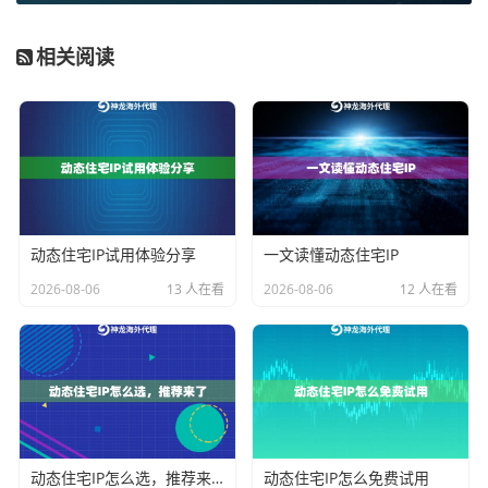
使用动态住宅IP进行数据采集，其优势在于：
1. 高匿名性：
你的每一次请求都像是来自世界不同角落
相关阅读
的真实用户，有效规避基于IP类型的风控策略。
2. 高成功率：
由于IP质量高，访问目标网站时，页面加
载完整、数据返回齐全的概率显著提升，减少了因访问
被拒而导致的数据缺失。
3. 可持续性：
配合良好的访问策略（如控制访问频率、
动态住宅IP试用体验分享
一文读懂动态住宅IP
模拟真人操作间隔），可以长期、稳定地从目标网站获
2026-08-06
13 人在看
2026-08-06
12 人在看
取所需信息，为市场调研和竞品分析提供持续的数据
流。
如何构建“固定不掉线”的采集环境？
理解了IP类型的重要性，接下来要解决的是稳定性的问
动态住宅IP怎么选，推荐来了
动态住宅IP怎么免费试用
题。“固定不掉线”是保障长时间、自动化采集任务顺利进