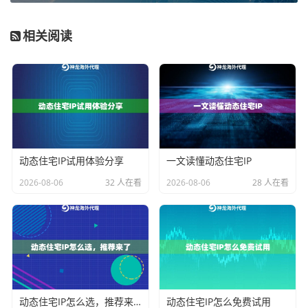
确定了业务类型，接下来就要看具体的选购指标了。很
相关阅读
多人以为选英国节点就是选“伦敦”，其实这里面门道不
少。
首先是
节点覆盖
。一个优质的代理服务商，其英国节点
不应该只有伦敦。像曼彻斯特、伯明翰、爱丁堡等主要
城市也应有覆盖。多城市节点能让你在需要时模拟不同
动态住宅IP试用体验分享
一文读懂动态住宅IP
地区的访问，数据采集或市场调研的结果会更立体、更
真实。例如，
神龙海外动态IP
的英国资源就覆盖了多个
2026-08-06
32 人在看
2026-08-06
28 人在看
关键城市，用户可以根据需要灵活选择，这比单一伦敦
节点的适用场景要广泛得多。
其次是
IP类型与纯净度
。这是决定你业务能否长期稳定
运行的关键。一个庞大的、持续更新的纯净IP池至关重
要。如果IP池小且脏，频繁被网站拉黑，你的工作效率
动态住宅IP怎么选，推荐来了
动态住宅IP怎么免费试用