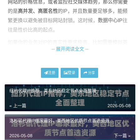
网站的价格信息，或者监控社交媒体趋势，那么你需要
的是
高并发、高匿名性
的IP，并且数量要足够多，能频
繁更换以避免被目标网站封锁。这时候，
数据中心IP
往
往是性价比高的起点。
如果你的业务对IP的真实性要求极高，比如需要模拟英
-- 展开阅读全文 --
国本地真实用户的注册、登录或浏览行为，进行市场调
研或账号管理，那么
动态住宅IP
就是更优解。这类IP来自
英国本地真实的家庭宽带，被网站识别为普通用户的概
注册
登录
分享
率大大增加。
纽约代理IP推荐，美东地区稳定节点全面整理
在选购英国地区节点，特别是伦敦代理IP前，务必问自
己：我的业务场景是什么？对IP的纯净度、更换频率、
« 上一篇
2026-05-08
并发数量有什么具体要求？想清楚这些，才能走出“最合
洛杉矶代理IP哪家最好，美西地区优质节点首选资源
适”的第一步。
2026-05-08
下一篇 »
英国节点选购核心指标：不止看地理位置