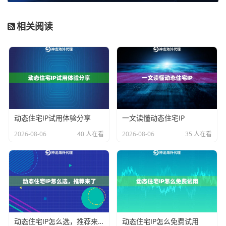
P地址，是从大型数据中心或云服务商（如AWS、Googl
e Cloud）那里批量获取的。这些IP虽然也是由正规的IS
相关阅读
P机构分配，但其归属地明确是数据中心机房，而非居民
住宅。ISP代理的IP在网络上通常会被标记为数据中心I
P。
用一个不太严谨但形象的比喻：动态住宅IP像是你借用
邻居家的网络上网，而ISP代理像是你去网吧开了一台机
器。
动态住宅IP试用体验分享
一文读懂动态住宅IP
2026-08-06
40 人在看
2026-08-06
35 人在看
特性与应用场景对比：谁该干什么活
明白了出身，它们各自擅长干什么活儿就一目了然了。
下面这个表格能帮你快速抓住重点：
对比
动态住宅IP
ISP代理
维度
动态住宅IP怎么选，推荐来了
动态住宅IP怎么免费试用