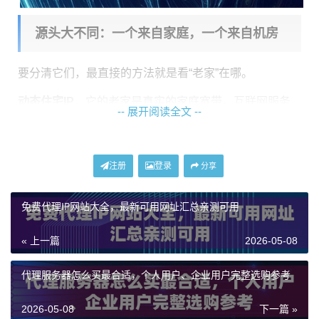
源头大不同：一个来自家庭，一个来自机房
要分清它们，最直接的方法就是看“老家”在哪。
动态住宅IP
，它的老家是真实的家庭宽带。互联网服务
-- 展开阅读全文 --
提供商（比如电信、联通，或者国外的Comcast、AT&
T）把IP地址分配给了千千万万个普通家庭用户。当用户
注册
登录
重启光猫或路由器时，这个IP地址可能会发生变化，这
分享
就是“动态”的由来。我们提供的动态住宅IP服务，就是通
免费代理IP网站大全，最新可用网址汇总亲测可用
过技术整合了这些来自真实家庭网络的、会定期更换的I
P资源。它最大的特点就是
真实、自然
，在目标网站看
« 上一篇
2026-05-08
来，访问行为和普通网民几乎无异。
代理服务器怎么买最合适，个人用户、企业用户完整选购参考
ISP代理
，全称是互联网服务提供商代理。这个“ISP”指的
不是给家庭提供宽带的公司，而是指这些代理服务器的I
2026-05-08
下一篇 »