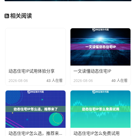
实的家庭网络，隐匿性更高，在应对一些严格的反爬机
制时更有效。无论哪种，IP池的纯净度是关键。一个被
相关阅读
大量滥用、上了黑名单的IP池，会让你寸步难行。
其次是
网络速度与稳定性
。美西北节点本身素质不错，
但代理服务商的网络质量参差不齐。你需要关注服务商
是否提供足够的带宽支持，尤其是在进行大规模、持续
性数据传输时，
高带宽和不限量
的套餐就显得尤为重
要，这能有效避免因流量瓶颈导致的业务中断。
动态住宅IP试用体验分享
一文读懂动态住宅IP
最后是
服务管理与协议支持
2026-08-06
43 人在看
2026-08-06
40 人在看
神龙海外动态IP：专为深度需求设计的代理方
案
基于上述要点，我们来看一个具体的解决方案。神龙海
外动态IP针对不同的业务场景，提供了多类型的专项动
动态住宅IP怎么选，推荐来了
动态住宅IP怎么免费试用