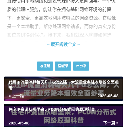
直接使用本地网络和通过代理IP接入是两回事。一个优
质的代理IP服务，能让你在拥有基础网络环境的前提
下，更安全、更高效地利用波特兰的网络资源。它就像
是一个本地助手，帮你处理网络请求，而你的真实身份
和位置则得到保护。接下来，我们就深入聊聊如何选
择，以及如何用好美西北地区的这些优质节点。
-- 展开阅读全文 --
挑选美西北代理IP，核心看这几点
注册
登录
分享
不是所有挂着“波特兰”名头的代理IP都一样好用。为了避
代理IP流量消耗每天几十G怎么降，大流量业务降本增效全面参
免踩坑，你需要关注几个核心要素，这直接决定了你的
考
使用体验。
« 上一篇
2026-05-08
首先是
IP类型与纯净度
。根据你的业务性质，选择数据
住宅IP资源从哪里来，PCDN分布式网络原理科普
中心IP或住宅IP。数据中心IP通常经济实惠，速度快，适
合大多数常规数据采集任务；而住宅IP则来源于本地真
2026-05-08
下一篇 »