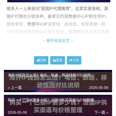
很多人一上来就问“英国IP代理推荐”，这其实很笼统。英
国IP代理也分很多种，最常见的是数据中心IP和住宅IP。
简单来说，
数据中心IP
速度快、成本低，但容易被一些
对IP来源敏感的网站识别并限制。
住宅IP
则来自真实的英
国本地网络服务商，模拟的是普通家庭的网络环境，因
-- 展开阅读全文 --
此隐蔽性和通过率更高，当然成本也更高。你的业务场
景决定了你应该把钱花在刀刃上。
注册
登录
分享
在寻找“英国长效动态IP代理”之前，请明确：你需要的是
速度、是隐匿性、是海量数量，还是长期稳定？弄清了
海外IP线路怎么选？电信、联通、移动线路对比说明
这一点，你才能不被五花八门的广告迷惑，找到真正靠
« 上一篇
2026-05-08
谱的解决方案。
购买一个巴黎IP要多少钱？法国IP购买渠道与价格整理
靠谱的英国IP代理服务商，要看这几个硬指标
2026-05-08
下一篇 »