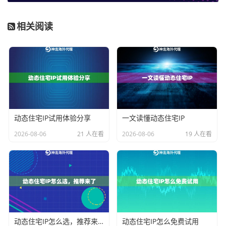
市场上提供英国IP地址的服务商多如牛毛，怎么判断哪
家靠谱？光看广告词可不行，得看下面这些实实在在的
相关阅读
指标：
第一，看IP池规模和纯净度。
这是根基。一个服务商如
果只有几十万、几百万的IP池，分到英国地区的可能就
更少，很容易遇到IP重复使用、资源枯竭的问题。纯净
度则关系到IP是否被目标网站标记过，干净的IP池能大幅
降低业务失败率。有些服务商号称有数千万甚至上亿的
动态住宅IP试用体验分享
一文读懂动态住宅IP
全球IP资源，并且有持续的去重和清洗机制，这种通常
2026-08-06
21 人在看
2026-08-06
19 人在看
更可靠。
第二，看网络稳定性和带宽。
特别是对于需要长期运行
的任务，比如持续的数据采集，IP的掉线率必须足够
低，带宽要充足，不能动不动就卡顿或断开。高带宽和
不限量支持对于大规模、持续性的业务至关重要。
动态住宅IP怎么选，推荐来了
动态住宅IP怎么免费试用