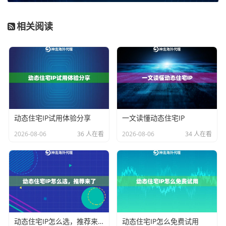
势是速度快、成本相对较低、稳定性高。对于需要高并
发、快速响应的数据采集任务，比如批量查询、价格监
相关阅读
控，数据中心IP是一个经济高效的选择。但需要注意的
是，部分网站对来自数据中心IP的访问会设置更严格的
监控或限制。
住宅IP
则是指分配给普通家庭宽带用户的IP地址。当你
的数据采集业务需要高度模拟真实用户行为，访问那些
反爬机制严格的网站（如社交媒体、高端电商平台、本
动态住宅IP试用体验分享
一文读懂动态住宅IP
地服务列表）时，使用多伦多地区的住宅IP就显得尤为
2026-08-06
36 人在看
2026-08-06
34 人在看
重要。它能有效降低被识别和封锁的风险，让采集过程
更顺畅。
对于北美数据采集业务，一个常见的策略是混合使用。
常规的、频率高的采集任务使用数据中心IP以控制成
本；而在关键、易被封禁的采集节点上，则使用住宅IP
动态住宅IP怎么选，推荐来了
动态住宅IP怎么免费试用
来确保成功率。选择一家能同时提供这两种类型多伦多I