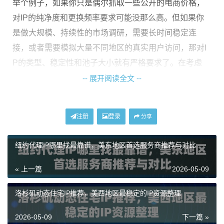
举个例子，如果你只是偶尔抓取一些公开的电商价格，
对IP的纯净度和更换频率要求可能没那么高。但如果你
是做大规模、持续性的市场调研，需要长时间稳定连
接，或者需要模拟大量不同地区的真实用户访问，那对I
P的类型、稳定性和池子大小就有严格要求了。在考虑
“多伦多IP怎么买”这个问题前，先花点时间梳理你的数据
-- 展开阅读全文 --
采集目标、频率和规模，这能帮你省下不少试错成本。
注册
登录
分享
数据中心IP与住宅IP：为北美数据采集选对“身
份”
纽约代理IP哪里找最靠谱，美东地区首选服务商推荐与对比
这是选购北美地区代理IP，尤其是多伦多IP时，最关键的
« 上一篇
2026-05-09
技术选择之一。简单来说，这决定了你的数据采集请求
洛杉矶动态住宅IP推荐，美西地区最稳定的IP资源整理
将以何种“身份”出现在目标网站面前。
数据中心IP
通常来自大型数据中心的服务商。它们的优
2026-05-09
下一篇 »