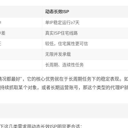
动态长效ISP
钟
单IP稳定运行≥7天
参差
真实ISP住宅线路
证
较低，住宅属性更可信
无限并发承载
长周期、连续性任务
情况都最好"，它的核心优势就在于长周期任务下的稳定表现。
、持续抓取某个对象，或者长期运营账号，那这个类型的代理IP
下这几类需求用动态长效ISP明显更合适：