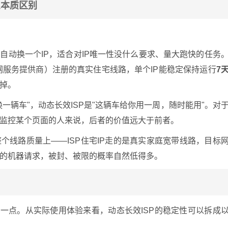
么本质区别
自动换一个IP，适合对IP唯一性没什么要求、量大跑快的任务
联网服务提供商）注册的真实住宅线路，单个IP能稳定保持运行
7
掉。
一辆车"，动态长效ISP是"这辆车给你用一周，随时能用"。对
监控某个页面的人来说，后者的价值远大于前者。
个线路质量上——ISP住宅IP走的是真实家庭宽带线路，目标
的机器请求，被封、被限的概率自然低得多。
这一点。从实际使用体验来看，动态长效ISP的稳定性可以拆成