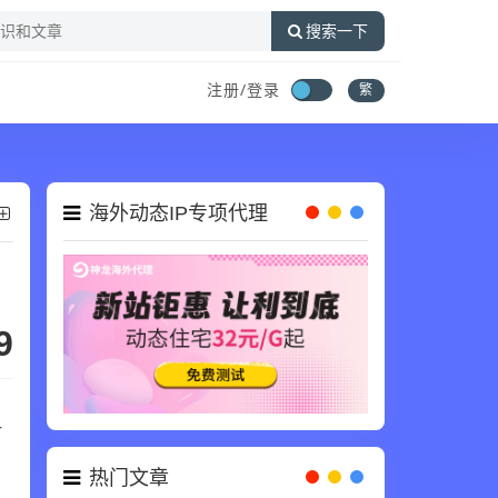
搜索一下
注册/登录
繁
海外动态IP专项代理
9
一
，
热门文章