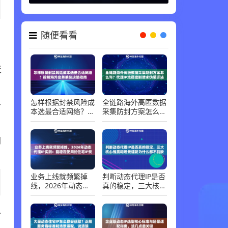
代理知识 ，
06-30
随便看看
。
天
于
怎样根据封禁风险成
全链路海外高匿数据
本选最合适网络？控
采集防封方案怎么
制海外业务单价决策
写？代理IP池搭建到
指南
请求伪装详述
网
业务上线就频繁掉
判断动态代理IP是否
线，2026年动态代
真的稳定，三大核心
理IP实测：能稳定使
维度和场景适配为什
用的住宅IP找到了
么都不能缺
以