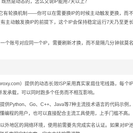
：既然是动态的，怎么又说IP能用7天以上？
在它有轮换机制——你可以在需要换IP的时候主动触发更换，而
有主动触发换IP的前提下，这个IP会保持稳定运行7天乃至更
一个账号对应同一个IP，需要刷新才换，而不是隔几分钟就莫
用
gproxy.com）提供的动态长效ISP采用真实家庭住宅线路，每个I
并发承载，可以同时跑多个任务而不相互影响。
Python、Go、C++、Java等7种主流技术语言的代码示例
懂编程的用户，也可以直接配合主流工具使用，上手门槛不高。
陆以外地区的网络环境，使用前需要先完成实名认证。如果对IP