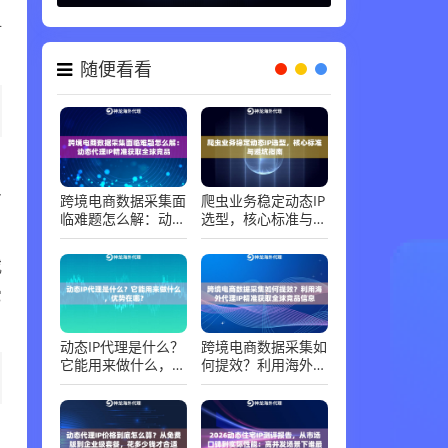
代理知识 ，
06-30
对
随便看看
户
身
跨境电商数据采集面
爬虫业务稳定动态IP
临难题怎么解：动态
选型，核心标准与避
代理IP精准获取全球
坑指南
竞品
或
它
动态IP代理是什么？
跨境电商数据采集如
它能用来做什么，优
何提效？利用海外代
势在哪？
理IP精准获取全球竞
品信息