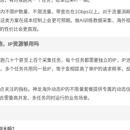
估，有时候跑完一个任务，账单出来吓一跳。
内不限IP数量、不限流量，带宽也在1Gbps以上。对于流量消
这类方案在成本控制上会更可预期。做AI训练数据采集、海外
的性价比会更直观。
，IP资源够用吗
跑几十个甚至上百个采集任务，每个任务都需要独立的IP，IP
，多个任务共用同一批IP，等于变相提高了单IP的请求频率，
重点关注的指标。神龙海外动态IP的不限量套餐提供专属的动态
适合需要高并发、多任务同时运行的业务场景。
别大吗？