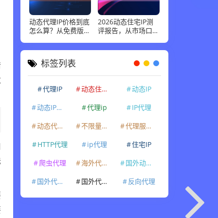
动态代理IP价格到底
2026动态住宅IP测
怎么算？从免费版到
评报告，从市场口碑
企业级套餐，花多少
到实际性能：高并发
钱才合适
场景下谁最稳
请
标签列表
数
代理IP
动态住宅IP
动态IP
动态IP代理
代理ip
IP代理
动态代理IP
不限量代理IP
代理服务器
用
HTTP代理
ip代理
住宅IP
标
爬虫代理
海外代理ip
国外动态IP
国外代理IP
国外代理ip
反向代理
要
要