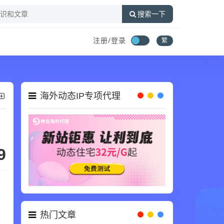
搜索一下
注册/登录
繁
海外动态IP专项代理
9
，
，
热门文章
么