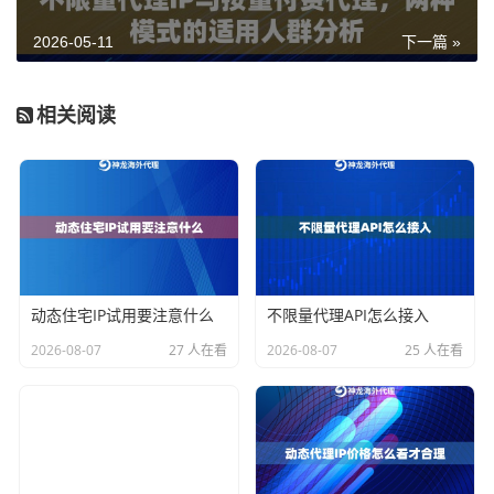
属的动态住宅IP池，在套餐有效期内，IP使用数量和流量
2026-05-11
下一篇 »
消耗都不设上限。对那些需要长期运行、大流量消耗或
者并发请求密集的业务来说，这种模式才是真正划算且
稳定的。
相关阅读
对比维
普通代理IP
不限量代理IP
度
流量限
有上限，用完中断
无上限，持续可用
制
IP资源
共享池，质量参差
专属独立IP池，稳定
池
不齐
性高
动态住宅IP试用要注意什么
不限量代理API怎么接入
并发支
有限，高并发容易
支持高频并发请求
2026-08-07
27 人在看
2026-08-07
25 人在看
持
失败
适用场
小规模、低频次业
大规模、持续性业务
景
务
成本预
流量用量难以预估
固定成本，可控可预
期
期