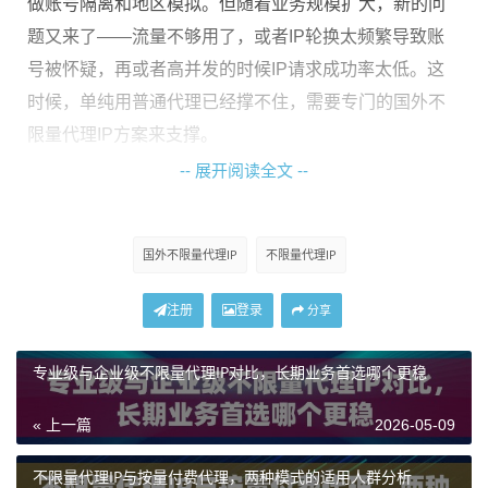
做账号隔离和地区模拟。但随着业务规模扩大，新的问
题又来了——流量不够用了，或者IP轮换太频繁导致账
号被怀疑，再或者高并发的时候IP请求成功率太低。这
时候，单纯用普通代理已经撑不住，需要专门的国外不
限量代理IP方案来支撑。
-- 展开阅读全文 --
不限量代理IP和普通代理有什么本质区别
很多人第一次听到"不限量"会以为只是个营销词，其实这
国外不限量代理IP
不限量代理IP
背后代表的是完全不同的资源架构。
注册
登录
分享
普通代理IP通常是按流量计费或按IP数量限制的，你买了
一定的流量包，用完就得充值。如果你的业务突然放
专业级与企业级不限量代理IP对比，长期业务首选哪个更稳
量，或者需要长期跑自动化任务，流量很快就会告罄，
« 上一篇
2026-05-09
业务被迫中断。
而国外不限量代理IP的逻辑不一样。它提供的是一个专
不限量代理IP与按量付费代理，两种模式的适用人群分析