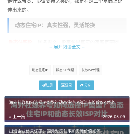
他什么带宽、协议支持之类的，都是在这三个基础上延
伸出来的。
动态住宅IP：真实性强，灵活轮换
动态住宅IP
，顾名思义，IP来源是真实的家庭宽带网
-- 展开阅读全文 --
络。这类IP被真实用户使用过，带有正常的住宅属性，
平台识别机制很难把它识别成"机器流量"。
动态住宅IP
静态ISP代理
长效ISP代理
动态的意思是，每次请求或者每隔一段时间，IP就会自
动变换成另一个。使用神龙海外动态IP的动态住宅IP产
注册
登录
分享
品，可以自定义会话时长，短的1分钟，长的可以到120
分钟，中间可以根据业务需要自由调节。
海外社媒如何选择IP类型？动态住宅IP和动态长效ISP对比
这种类型的代理适合什么场景？主要是那些对IP真实性
« 上一篇
2026-05-09
要求高、但不需要长时间保持同一个IP的业务。比如
——
出海企业信息调研，国外动态住宅IP实际价值如何