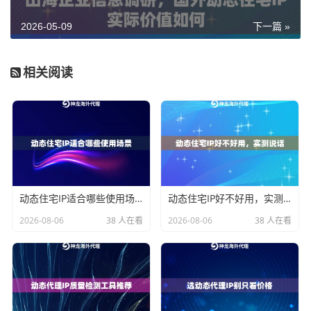
在Amazon上查看商品价格、管理多店铺订单；在Faceb
2026-05-09
下一篇 »
ook、Instagram发布营销内容；做广告账户的环境隔
离；海外问卷调查，确保采集到的数据代表真实地区用
相关阅读
户。
简单一句话：
动态住宅IP的核心价值是"真实+灵活"
，适
合日常高频操作，但不适合需要长时间维持同一个IP身
份的任务。
静态ISP代理：固定IP，长期持有
动态住宅IP适合哪些使用场景
动态住宅IP好不好用，实测说话
2026-08-06
38 人在看
2026-08-06
38 人在看
静态ISP代理的特点是"静"——IP一旦分配给你，就是你
的，不会自动变换。这类IP注册在ISP（互联网服务提供
商）名下，属于真实的商业宽带IP，不是数据中心机房
那种容易被平台拉黑的机房IP。