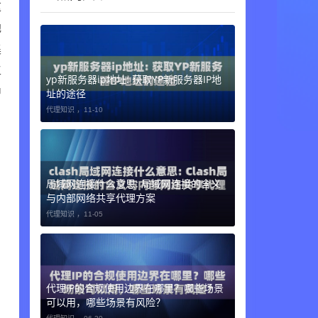
这
地
集
工
yp新服务器ip地址: 获取YP新服务器IP地
中
址的途径
代理知识 ，
11-10
局域网连接什么意思: 局域网连接的含义
与内部网络共享代理方案
代理知识 ，
11-05
代理IP的合规使用边界在哪里？哪些场景
可以用，哪些场景有风险？