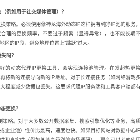
全（例如用于社交媒体管理）？
更换策略。必须使用像神龙海外动态IP这样拥有纯净IP池的服务
设置合理的更换频率，不要过于频繁（显得异常），也不能长期
区的IP段，避免地理位置上“跳跃”过大。
丢失吗？
良好的动态代理IP更换工具，会实现连接池管理。在发起热更
再将新的连接导向新的IP地址。对于长连接任务（如网络游戏
大程度减少数据包丢失。这要求代理IP服务端和工具客户端都
动态更换？
反制策略。对于大多数公开数据采集、搜索引擎优化等业务，高
池或企业池）性价比最高，速度也快。如果目标网站对数据中心I
名性和真实性（例如某些高级别的市场调研），那么可以考虑使