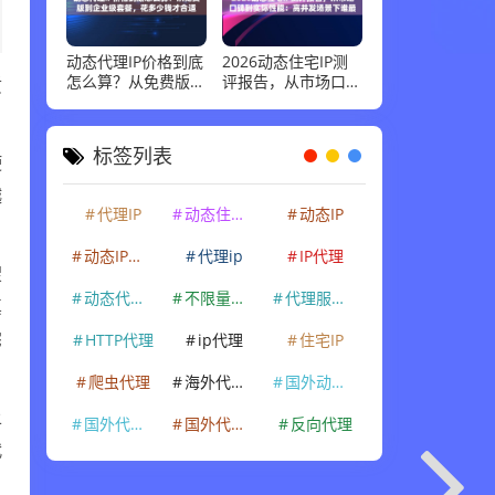
动态代理IP价格到底
2026动态住宅IP测
怎么算？从免费版到
评报告，从市场口碑
质
企业级套餐，花多少
到实际性能：高并发
钱才合适
场景下谁最稳
标签列表
使
越
代理IP
动态住宅IP
动态IP
动态IP代理
代理ip
IP代理
搜
动态代理IP
不限量代理IP
代理服务器
真
HTTP代理
ip代理
住宅IP
宅
爬虫代理
海外代理ip
国外动态IP
上
国外代理IP
国外代理ip
反向代理
代