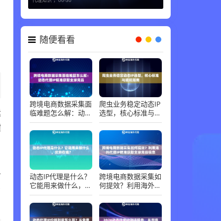
代理知识 ，
06-30
随便看看
跨境电商数据采集面
爬虫业务稳定动态IP
临难题怎么解：动态
选型，核心标准与避
运
代理IP精准获取全球
坑指南
键
竞品
、
动态IP代理是什么？
跨境电商数据采集如
可
它能用来做什么，优
何提效？利用海外代
了
势在哪？
理IP精准获取全球竞
品信息