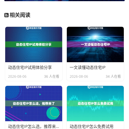
搭建一个海量IP池，本质上是为自己准备无数张不同
的、干净的“网络身份证”。这能有效解决以下几个核心问
相关阅读
题：规避单一IP的访问频率限制，让数据采集、市场调
研等自动化任务顺畅进行；模拟不同地区的真实用户访
问，获取更精准的地理位置数据；在需要大量账号管理
的场景下，为每个账号分配独立的网络环境，提升账号
安全性。而动态共享代理IP，正是实现这一目标最高
效、最经济的途径。
动态住宅IP试用体验分享
一文读懂动态住宅IP
低成本搭建海量IP池的核心方法
2026-08-06
36 人在看
2026-08-06
34 人在看
自己维护一个庞大的、遍布全球的IP池，从技术、合规
和成本上看都极其困难。最务实的方法，是借助专业的
代理IP服务商。这里的关键在于，如何选择和使用服
务，以最低的成本构建出符合自己业务需求的动态IP
动态住宅IP怎么选，推荐来了
动态住宅IP怎么免费试用
池。