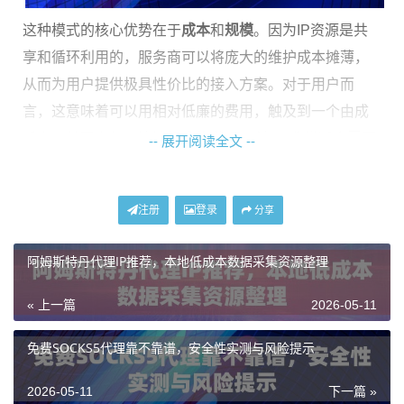
这种模式的核心优势在于
成本
和
规模
。因为IP资源是共
享和循环利用的，服务商可以将庞大的维护成本摊薄，
从而为用户提供极具性价比的接入方案。对于用户而
言，这意味着可以用相对低廉的费用，触及到一个由成
千上万甚至上亿IP地址组成的“海量IP池”，非常适合需要
-- 展开阅读全文 --
大量不同IP地址的业务场景。
注册
登录
为什么需要搭建海量IP池？
分享
阿姆斯特丹代理IP推荐，本地低成本数据采集资源整理
在数字业务中，IP地址是你在网络世界中的“身份证”。许
多平台和网站为了防止恶意攻击、数据爬取或滥用，会
« 上一篇
2026-05-11
对来自同一个IP地址的频繁访问进行限制，比如封禁、
要求验证码，或直接限制访问频率。如果你的所有操作
免费SOCKS5代理靠不靠谱，安全性实测与风险提示
都源自一两个IP，业务将寸步难行。
2026-05-11
下一篇 »