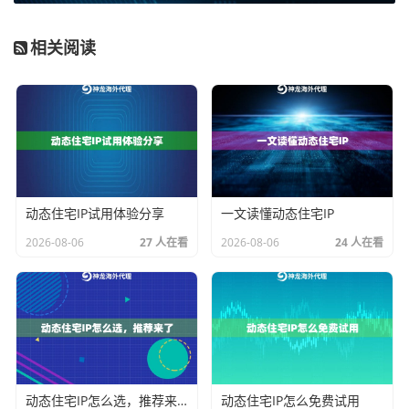
动态住宅IP
：这是通过真实用户家庭宽带网络分配的IP，
也就是我们常说的国外住宅IP。它的优势在于
极高的真
相关阅读
实性和匿名性
，极难被网站识别为代理。非常适合需要
高隐蔽性的业务，比如高要求的市场调研、品牌保护、
广告验证，以及某些特定平台的账号注册与维护。价格
通常比数据中心IP高。
动态短效IP
：这类IP的有效期很短，可能几分钟到几十分
动态住宅IP试用体验分享
一文读懂动态住宅IP
钟就会自动更换。它的优势在于每次连接都是“新面孔”，
非常适合需要频繁更换IP以避免被关联和封禁的场景，
2026-08-06
27 人在看
2026-08-06
24 人在看
例如大规模数据采集（爬虫）。
以
神龙海外动态IP
为例，它提供了清晰的方案划分：有
经济实惠的数据中心IP方案，也有真实可靠的动态住宅IP
代理方案。他们的
动态住宅IP
和
短效动态IP代理
，能很好
地满足对IP质量有不同层次需求的用户。选择前，务必
动态住宅IP怎么选，推荐来了
动态住宅IP怎么免费试用