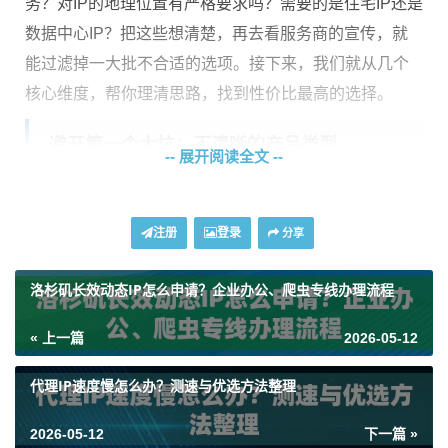
务？对IP的地理位置有严格要求吗？需要的是住宅IP还是
数据中心IP？把这些想清楚，再去看服务商的宣传，就
能过滤掉一大批不合适的选项。接下来，我们就从几个
核心维度，帮你理清思路，找到性价比最高的选择。
避开第一个大坑：不清晰的产品类型
-- 展开阅读全文 --
很多朋友一上来就问价格，却忽略了最根本的——你买
的是什么类型的代理IP？这直接决定了使用效果和价
注册
登录
分享
格。
洛杉矶长效动态IP怎么申请？企业办公、爬虫专线办理流程
数据中心IP
：这类IP来自大型数据中心，优点是
速度快、
成本低、供应量大
。适合大多数常规的网络业务，比如
« 上一篇
2026-05-12
社交媒体管理、账户多开、一般的市场数据查看等。但
代理IP速度慢怎么办？测速与优选方法整理
缺点是，有些对IP来源审查严格的网站（如一些电商平
台、票务网站）能识别出这类IP，可能会限制访问。
2026-05-12
下一篇 »