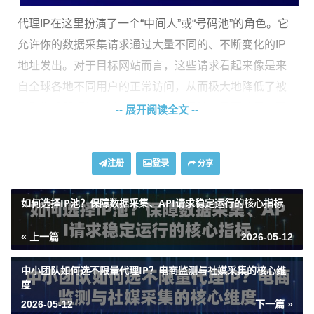
代理IP在这里扮演了一个“中间人”或“号码池”的角色。它
允许你的数据采集请求通过大量不同的、不断变化的IP
地址发出。对于目标网站而言，这些请求看起来像是来
自全球各地不同用户的正常访问，从而极大地降低了被
识别为机器行为、触发反爬机制的风险。是否使用代理I
-- 展开阅读全文 --
P，很大程度上决定了你数据采集项目的规模、稳定性和
成功率。
注册
登录
分享
这些场景，告诉你必须用代理IP
如何选择IP池？保障数据采集、API请求稳定运行的核心指标
不是所有的数据抓取都需要上代理，但以下几类场景，
« 上一篇
2026-05-12
几乎离不开它：
中小团队如何选不限量代理IP？电商监测与社媒采集的核心维
1. 大规模、高频次采集：
如果你需要从某个网站持续抓
度
取大量页面，比如监控全网商品价格、批量采集企业名
2026-05-12
下一篇 »