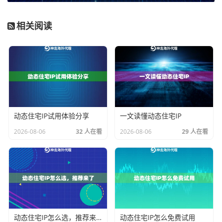
录，没有代理IP，你的本地IP会在几分钟内被限制。
2. 访问有地域限制的内容：
某些网站会根据访问者的IP
相关阅读
所在地，展示不同的内容或价格。例如，同一款商品在
不同国家的售价可能不同。为了获取全面的市场数据，
你需要使用对应地区的代理IP来模拟当地用户访问。
3. 规避反爬虫策略：
现代网站的反爬虫技术日益精密，
会通过IP访问频率、行为模式等多重维度进行识别。使
动态住宅IP试用体验分享
一文读懂动态住宅IP
用动态代理IP，特别是高质量的住宅代理IP，能够让你的
采集行为更贴近真实用户，顺利绕过这些防线。
2026-08-06
32 人在看
2026-08-06
29 人在看
4. 进行竞争分析和市场调研：
为了客观分析竞争对手的
公开信息、广告策略或社交媒体动态，使用代理IP可以
避免因直接访问而暴露自家公司的身份，获取更中立、
更全面的数据。
5. 保证主IP的网络安全：
将采集这类可能触发网站防御
动态住宅IP怎么选，推荐来了
动态住宅IP怎么免费试用