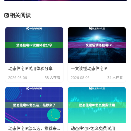
最后是
在线时长
。一个IP分配给你之后，能持续稳定工
作多久？对于需要长时间会话的任务，比如某些平台的
相关阅读
自动化操作，IP中途掉线可能导致任务失败甚至账号异
常。一个优质的代理IP服务，会通过技术手段平衡IP的
“动态”特性和“稳定”需求。像我们提供的服务，就特别注
重在动态轮换中保持会话的连贯性，确保业务不中断。
核心标准二：场景适配，你的业务需要哪种I
动态住宅IP试用体验分享
一文读懂动态住宅IP
P？
2026-08-06
38 人在看
2026-08-06
34 人在看
代理IP主要分为数据中心IP和住宅IP两大类，它们适用的
场景完全不同。
数据中心IP
：来源于数据中心机房，特点是成本相对较
低、IP数量庞大、速度快。适合对IP真实性要求不高，但
需要大量IP进行高频、快速操作的场景，例如大规模公
动态住宅IP怎么选，推荐来了
动态住宅IP怎么免费试用