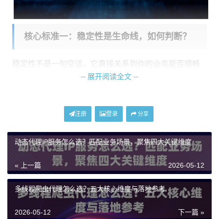
核心标准一：稳定性是生命线，如何判断？
稳定性不是一句空话，它直接关系到你的业务能否顺畅
-- 展开阅读全文 --
运行。判断一个代理IP服务是否稳定，不能只看广告，
要看几个硬指标。
首先是
连接成功率
。你拿到的IP能不能一次就连上？如
注册
登录
分享
果十次里有两三次失败，那会严重影响效率。这背后反
动态代理IP服务怎么选？匹配业务场景，聚焦四大关键维度
映的是服务商对IP池的维护能力和基础设施的质量。
其次是
响应速度
。连上之后，数据传输快不快？高不
« 上一篇
2026-05-12
高？这取决于服务商的网络带宽和节点质量。对于需要
多线程爬虫代理怎么选？五大核心维度与落地参考
高频次请求的业务，慢零点几秒累积起来就是巨大的时
间成本。
2026-05-12
下一篇 »