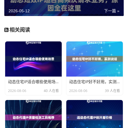
一款商品，在不同国家看到的售价可能完全不同。如果
2026-05-12
下一篇 »
你只用一个固定地区的IP去抓数据，拿到的未必是你真
正需要监控的那个市场的价格。
相关阅读
典型应用场景：这几类业务最常用到
下面这张表列了几种常见的竞品价格监控场景，以及对I
P的不同需求：
监控场景
访问频率
对IP地区
典型痛点
的要求
动态住宅IP适合哪些使用场景
动态住宅IP好不好用，实测说话
跨境电商SK
高频（每小
目标销售
被封IP、返
2026-08-06
40 人在看
2026-08-06
39 人在看
U价格追踪
时多次）
市场地区
回异常价格
海外比价平
中高频
多国轮换
触发验证
台数据采集
码、限速
竞品促销活
低频但持续
特定国家
数据不完
动监控
整、漏采