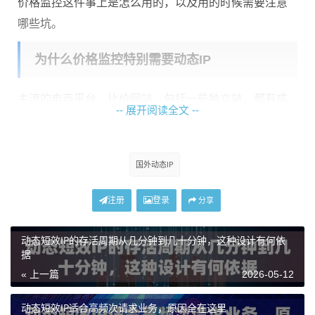
价格监控这件事上是怎么用的，以及用的时候需要注意
哪些坑。
为什么价格监控特别需要动态IP
主流的电商平台、比价网站，包括一些独立站，都有成
-- 展开阅读全文 --
熟的风控机制。它们会记录每个访问IP的请求频率、访
问路径、设备指纹等信息。当系统发现某个IP在短时间
内大量请求同类页面时，就会触发限速、验证码、甚至
国外动态IP
直接封禁。
注册
登录
分享
如果你的采集任务是每隔几分钟就要刷新一次几百个SK
U的价格，固定IP根本撑不住这个频率。而国外动态IP的
动态短效IP的存活周期从几分钟到几十分钟，这种设计有何依
据
核心价值，就是让每一次请求看起来都来自不同的真实
« 上一篇
2026-05-12
用户，从而分散风控压力，让数据采集能持续跑下去。
另外，电商平台对价格的展示本来就有地域差异——同
动态短效IP适合高频次请求业务，原因全在这里