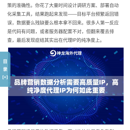
策的准确性。你花了大量时间设计调研方案、部署自动
化采集工具，结果跑起来发现——目标平台频繁返回错
误，数据要么残缺要么根本拿不回来。很多人第一反应
是代码有问题，或者服务器配置不对，但翻来覆去排
查，最后发现症结其实出在代理IP的纯净度上。
目
录
[+]