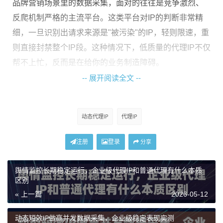
品牌营销场景里的数据采集，面对的往往是竞争激烈、
反爬机制严格的主流平台。这类平台对IP的判断非常精
细，一旦识别出请求来源是"被污染"的IP，轻则限速，重
则直接封禁整个IP段。这种情况下，低质量的代理IP不仅
帮不上忙，反而是在给你的业务制造障碍。
-- 展开阅读全文 --
什么叫"高纯净度"代理IP，和普通代理有什么
区别
动态代理IP
代理IP
很多人对代理IP的理解还停留在"能用就行"的阶段，觉得
注册
登录
分享
只要能发出请求、拿到响应，代理就算完成了任务。但
实际上，代理IP的质量差异远比这复杂。
舆情监控长期稳定运行，企业级代理IP和普通代理有什么本质
区别
所谓纯净度，指的是这个IP地址在互联网上的"历史记
« 上一篇
2026-05-12
录"干不干净。一个被大量用于垃圾邮件、恶意爬虫或异
常请求的IP，早就被各大平台列入了黑名单或风险库。
动态短效IP做高并发数据采集，企业级稳定表现实测