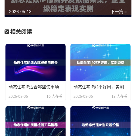
你用这样的IP去做品牌数据采集，平台在你发第一个请
求的时候就已经在盯着你了。
2026-05-13
下一篇 »
高纯净度的代理IP，特别是住宅属性的动态IP，来源于真
相关阅读
实用户的网络环境，在平台眼里和普通用户没有区别。
这类IP的可信度本身就高，不容易触发风控机制，采集
成功率自然也就上去了。
对比维度
低纯净度代理
高纯净度住宅代理IP
IP
IP来源
机房IP，属性
真实住宅用户网络
动态住宅IP适合哪些使用场景
动态住宅IP好不好用，实测说话
单一
2026-08-06
16 人在看
2026-08-06
13 人在看
平台识别
高，容易被标
低，接近真实用户特征
风险
记
历史污染
多数有黑名单
实时去重，保障新鲜度
情况
记录
采集成功
不稳定，断点
稳定，成功率高