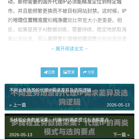
动，那你需要的国外代理IP必须能精准定位到特定城
市，并且能频繁更换而不被目标网站封禁。这时候，IP
的
地理位置精准度
和
纯净度
就比带宽大小更重要。相
反，如果是用于AI数据训练，需要持续、稳定地抓取海
量公开信息，那么
高带宽
和
连接的稳定性
可能就是首要
考虑因素。
-- 展开阅读全文 --
别急着看套餐价格，先把业务场景理清。一个通用的原
则是：
你的业务对IP的真实性、更换频率、地理位置以
注册
登录
分享
及网络速度有什么样的核心要求
。想清楚这几个点，你
才能有的放矢，不会花冤枉钱。
不同业务场景的代理IP需求差异及选购逻辑
标准一：IP类型与资源纯净度是根本
« 上一篇
2026-05-13
多线程业务数据采集：代理IP的两类模式与选购要点
这是挑选国外代理IP时最核心的一环。市面上的IP主要分
数据中心IP和住宅IP两大类。简单理解，数据中心IP来自
2026-05-13
下一篇 »