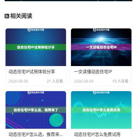
服务器机房，成本低、速度快，但容易被网站识别并限
制；住宅IP则来自真实的家庭宽带，模拟普通用户上
相关阅读
网，隐匿性和通过率更高。
对于大多数跨境业务，尤其是涉及账号管理、数据采
集、广告验证等场景，
住宅IP代理
往往是更优选择。它
能有效降低被目标平台识别为代理的风险。但住宅IP也
有讲究，要看其资源是否“纯净”。一个被过度使用、标记
甚至列入黑名单的IP池，对你的业务来说就是灾难。
动态住宅IP试用体验分享
一文读懂动态住宅IP
这就引出了“纯净度”的概念。一个优质的国外动态IP服
2026-08-06
21 人在看
2026-08-06
19 人在看
务，会拥有庞大的IP资源池，并通过技术手段持续更新
淘汰失效IP，确保你每次获取的IP都是新鲜、可用的。例
如，像神龙海外动态IP这类服务，其核心优势之一就是
拥有
9000万+的庞大纯净IP资源池
，并且通过机器与人工
结合的方式实时去重更新。这意味着你可以获得海量
动态住宅IP怎么选，推荐来了
动态住宅IP怎么免费试用
的、高质量的国外住宅IP和动态IP，有效支持数据采集、