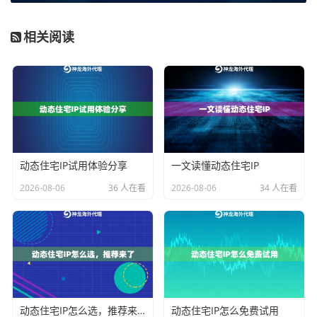
中断。
第三，地理位置覆盖的精准度。
海外数据采集往往对IP
相关阅读
所在地有明确要求，比如需要特定国家、州甚至城市的I
P。服务商能否提供足够细化的地理定位选择，决定了你
能否获取到地域精准的数据。
第四，网络性能与稳定性。
包括连接速度、响应时间和
可用率。速度慢会拖累整体效率，而频繁掉线或高则会
动态住宅IP试用体验分享
一文读懂动态住宅IP
导致采集任务失败。稳定的网络连接是高效采集的基
石。
2026-08-06
36 人在看
2026-08-06
34 人在看
不同采集场景的代理IP适配方向
明确了核心维度后，需要将它们与你的具体业务场景相
结合。不同的采集目标，对代理IP的侧重点完全不同。
动态住宅IP怎么选，推荐来了
动态住宅IP怎么免费试用
对于
公开市场信息与价格监控
，目标通常是电商平台或