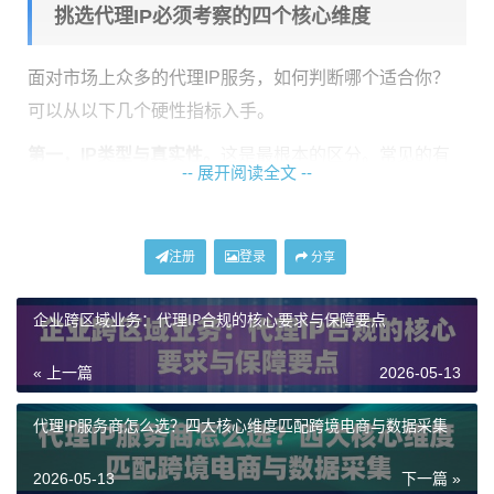
挑选代理IP必须考察的四个核心维度
面对市场上众多的代理IP服务，如何判断哪个适合你？
可以从以下几个硬性指标入手。
第一，IP类型与真实性。
这是最根本的区分。常见的有
-- 展开阅读全文 --
数据中心IP和住宅IP。数据中心IP来自机房服务器，成本
较低，速度快，但容易被一些大型网站识别并屏蔽。住
宅IP则来源于真实的家庭宽带，网络环境更自然，在采
注册
登录
分享
集对反爬措施严格的网站时成功率更高。你需要根据目
企业跨区域业务：代理IP合规的核心要求与保障要点
标网站的防护等级来权衡选择。
第二，IP池的规模与纯净度。
一个庞大的IP池意味着你有
« 上一篇
2026-05-13
更多的“身份”可以切换使用，避免因单个IP请求过于频繁
代理IP服务商怎么选？四大核心维度匹配跨境电商与数据采集
而被封禁。纯净度则指IP是否被目标网站拉入过黑名
单。池子大且干净，才能保证长期、稳定的采集工作不
2026-05-13
下一篇 »