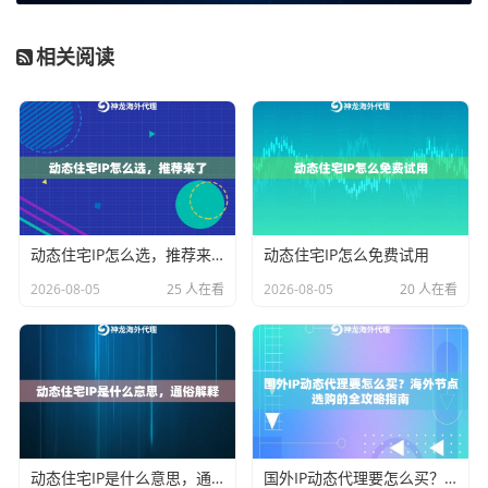
真实的家庭宽带，在需要高匿名性、规避严格反爬机制
的场合（如某些电商平台数据收集）优势明显。选择时
相关阅读
务必分清，你的业务是否需要这种“真实用户”般的IP资
源。
2. 动态性与会话保持：根据业务节奏来
。“动态”意味着IP
会变化。变化频率是15分钟、1小时，还是按需手动更
换？如果你的业务需要维持一个长时间的登录状态（如
管理多个海外社交媒体账号），就需要关注
会话保持能
动态住宅IP怎么选，推荐来了
动态住宅IP怎么免费试用
力
，选择IP更换策略灵活或支持长会话的产品。反之，
2026-08-05
25 人在看
2026-08-05
20 人在看
对于需要大量、快速更换IP的爬虫，短效动态IP代理可能
更经济高效。
3. 资源规模与纯净度：稳定运行的保障
。IP池大小决定
了资源的丰富度和重复率。一个宣称拥有千万级IP池的
服务，如果管理不善，IP可能很快被目标网站封禁。
纯
动态住宅IP是什么意思，通俗解释
国外IP动态代理要怎么买？海外节点选购的全攻略指南
净度
和更新维护机制同样重要。这需要服务商通过技术