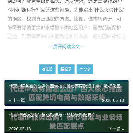
别即可？业务量级是每天几万次请求，还是需要7x24小
时不间断运行？回答这些问题，才能跳出“什么火买什么”
的误区，找到真正匹配的方案。比如，做市场调研，可
能需要频繁更换IP来模拟不同地区用户；而做品牌保护
监控，则更需要IP的长期稳定和纯净度，避免因IP被标记
而漏掉关键信息。
-- 展开阅读全文 --
拆解核心维度：匹配真实需求的关键指标
注册
登录
分享
明确了需求，我们再来看看如何用几个核心维度去衡量
代理IP服务商怎么选？四大核心维度匹配跨境电商与数据采集
和匹配。别再只看价格和数量了，这几个维度往往更关
键。
« 上一篇
2026-05-13
1. IP类型与真实性：这是根本
。常见的代理IP主要分数
代理IP服务选购：核心标准与业务场景匹配要点
据中心IP和住宅IP。数据中心IP成本较低，适合大多数通
用场景，如数据采集、SEO监控。而
动态住宅IP
则源自
2026-05-13
下一篇 »