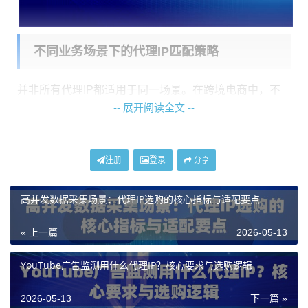
不同业务场景下的代理IP匹配策略
并非所有代理IP都适用于同一场景。在跨境电商中，不
-- 展开阅读全文 --
同的任务对IP的类型、稳定性和纯净度要求截然不同。
选错类型，轻则效率低下，重则导致账号关联或数据被
封禁。
注册
登录
分享
1. 市场调研与竞品分析：需要“真实”
高并发数据采集场景：代理IP选购的核心指标与适配要点
当你需要匿名访问竞争对手的店铺，查看其定价策略、
促销活动、库存情况以及用户真实评价时，使用数据中
« 上一篇
2026-05-13
心IP（机房IP）风险较高，容易被目标网站识别并屏蔽。
YouTube广告监测用什么代理IP？核心要求与选购逻辑
动态住宅IP
是最佳选择。这类IP来源于互联网服务提供商
（ISP）分配给真实家庭用户的地址，行为特征与普通消
2026-05-13
下一篇 »