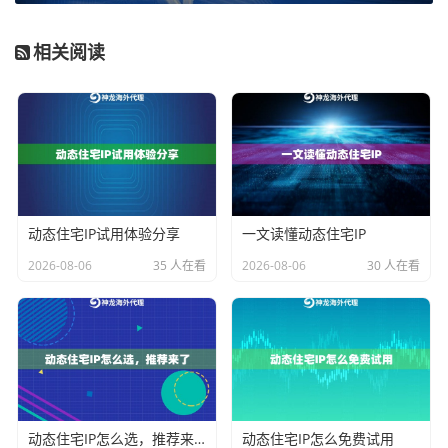
费者无异，能极大降低被反爬虫机制拦截的概率，确保
调研数据的连续性和准确性。
相关阅读
2. 搜索引擎优化（SEO）与广告效果测试：需要“地域精
准”
你想知道在德国柏林搜索“蓝牙耳机”，谷歌前三位展示的
是哪些产品？或者你的亚马逊广告在美国洛杉矶和德克
萨斯州的展示位置是否一致？这就需要使用位于
特定国
动态住宅IP试用体验分享
一文读懂动态住宅IP
家、甚至特定城市
的代理IP。通过切换至目标地区的IP进
行搜索，你可以直观地评估自己店铺或产品在本地搜索
2026-08-06
35 人在看
2026-08-06
30 人在看
引擎结果页（SERP）中的排名，以及广告投放的地理定
位是否精准，为优化关键词和广告策略提供一手依据。
3. 多账号管理与社媒运营：需要“隔离与纯净”
运营多个店铺账号或社交媒体账号（如TikTok Shop、Ins
tagram店铺）时，平台会通过多种技术手段检测账号关
动态住宅IP怎么选，推荐来了
动态住宅IP怎么免费试用