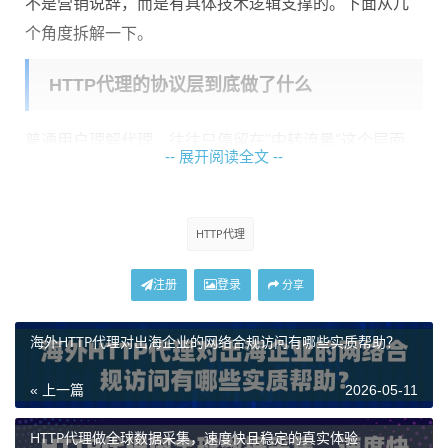
不是营销说辞，而是有具体技术逻辑支撑的。下面从几
个角度拆解一下。
HTTP代理的协议层到底做了什么
普通用户理解代理，往往只停留在"中转流量"这个层面。
-- 展开阅读全文 --
但HTTP代理的价值远不止于此。它工作在应用层，能直
接理解HTTP请求的结构，包括请求头、方法类型、连接
状态等。这意味着代理服务器可以主动参与到请求的处
HTTP代理
理过程中，而不只是被动转发数据包。
注册
登录
分享
在高频抓取中，这个特性带来了几个实质性的好处：
海外HTTP代理对出海企业的网络合规访问有哪些实质帮助？
请求头灵活处理：
HTTP代理可以在转发请求时修改或附
加特定的请求头信息，帮助模拟不同的客户端行为，降
« 上一篇
2026-05-11
低被目标网站识别为机器人的概率。
HTTP代理做全球数据采集，速度快且稳定的真实体验
连接复用机制：
HTTP/1.1协议本身支持持久连接（Keep