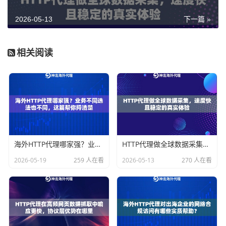
-Alive），HTTP代理可以利用这一特性，在同一个TCP
2026-05-13
下一篇 »
连接上处理多个请求，减少每次建立连接的开销，这在
高并发场景下效果非常明显。
相关阅读
响应缓存能力：
部分HTTP代理支持缓存机制，对于重复
性的请求，可以直接返回缓存内容，进一步降低实际请
求次数，减轻目标服务器的压力，也避免触发频率检
测。
和SOCKS5代理的对比：不是谁好谁坏，是适
海外HTTP代理哪家强？业务不同选法也不同，这篇帮你捋清楚
HTTP代理做全球数据采集，速度快且稳定的真实体验
用场景不同
2026-05-19
259 人在看
2026-05-13
270 人在看
很多人在选代理类型时会纠结HTTP和SOCKS5，下面用
一个表格直观对比一下两者在抓取场景中的差异：
对比维度
HTTP代理
SOCKS5代理