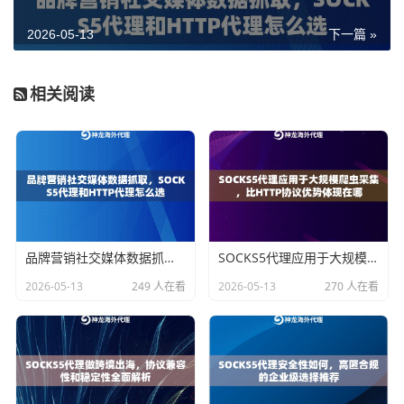
的概率就越高。
2026-05-13
下一篇 »
另外HTTP代理对协议的支持范围很窄，非HTTP流量根
本没法走，这对某些需要多协议并发的采集任务来说是
相关阅读
个硬伤。
SOCKS5代理的工作方式有什么不同
SOCKS5代理
工作在传输层，比HTTP代理低一个层级。
它不管你发的是什么协议的数据，只负责把数据包从客
户端转发到目标服务器，全程不解析、不修改你的请求
品牌营销社交媒体数据抓取，SOCKS5代理和HTTP代理怎么选
SOCKS5代理应用于大规模爬虫采集，比HTTP协议优势体现在哪
内容。
2026-05-13
249 人在看
2026-05-13
270 人在看
这带来了几个直接的好处：
第一，不会在请求里加任何代理标识字段，目标服务器
看到的请求和正常用户发出的几乎没有区别，被识别为