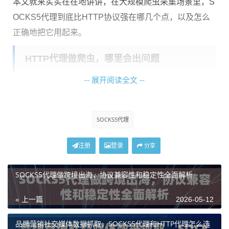
本文就来实实在在地讲讲，在大规模爬虫采集场景里，S
OCKS5代理到底比HTTP协议强在哪几个点，以及怎么
正确地把它用起来。
HTTP代理做爬虫，哪里会出问题
-- 展开阅读全文 --
先把HTTP代理的局限性摸清楚，才能理解为什么要换。
HTTP代理是在应用层工作的，它只能转发HTTP和HTT
SOCKS5代理
PS这两种请求。你的爬虫发出去一个请求，代理服务器
把请求头改一改，再帮你转出去。听起来没什么问题，
注册
登录
分享
但问题就藏在这个"改请求头"上。
SOCKS5代理做跨境出海，协议兼容性和稳定性全面解析
代理在中间处理请求的时候，会留下一些特征——比如
P
roxy-Connection
、
Via
、
X-Forwarded-For
这些字段，
« 上一篇
2026-05-12
目标网站的反爬系统一旦检测到这些标记，很快就能判
断你走的是代理。爬虫规模越大，请求越频繁，被识别
品牌营销社交媒体数据抓取，SOCKS5代理和HTTP代理怎么选