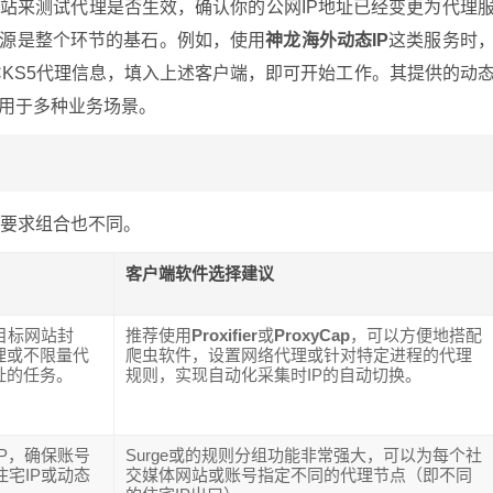
网站来测试代理是否生效，确认你的公网IP地址已经变更为代理
来源是整个环节的基石。例如，使用
神龙海外动态IP
这类服务时
CKS5代理信息，填入上述客户端，即可开始工作。其提供的动
适用于多种业务场景。
的要求组合也不同。
客户端软件选择建议
目标网站封
推荐使用
Proxifier
或
ProxyCap
，可以方便地搭配
理或不限量代
爬虫软件，设置网络代理或针对特定进程的代理
址的任务。
规则，实现自动化采集时IP的自动切换。
P，确保账号
Surge或的规则分组功能非常强大，可以为每个社
宅IP或动态
交媒体网站或账号指定不同的代理节点（即不同