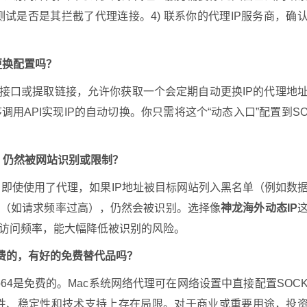
测试是否是其拦截了代理连接。4) 联系你的代理IP服务商，确
更换配置吗？
PI接口或提取链接，允许你获取一个会定期自动更换IP的代理地
用API实现IP的自动切换。你只需将这个“动态入口”配置到S
。
，仍然被网站识别或限制？
。即使使用了代理，如果IP地址被目标网站列入黑名单（例如数
常（如请求频率过高），仍然会被识别。选择像
神龙海外动态IP
制访问频率，能大幅降低被识别的风险。
是付费的，有好的免费替代品吗？
Cap64是免费的。Mac系统网络代理可在网络设置中直接配置SOC
整性、稳定性和技术支持上存在局限。对于商业或重要用途，投