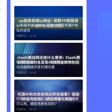
键
的
而
己
yp新服务器ip地址: 获取YP新服务器IP地
址的途径
代理知识 ，
11-10
局域网连接什么意思: 局域网连接的含义
与内部网络共享代理方案
代理知识 ，
11-05
代理IP的合规使用边界在哪里？哪些场景
可以用，哪些场景有风险？