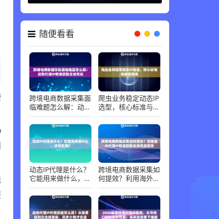
代理知识 ，
06-30
随便看看
使
跨境电商数据采集面
爬虫业务稳定动态IP
临难题怎么解：动态
选型，核心标准与避
代理IP精准获取全球
坑指南
竞品
O
则
动态IP代理是什么？
跨境电商数据采集如
规
它能用来做什么，优
何提效？利用海外代
势在哪？
理IP精准获取全球竞
服
品信息