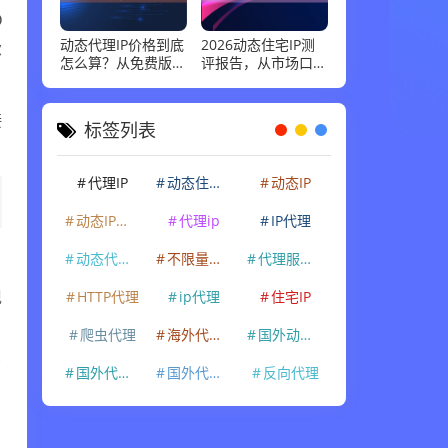
O
尔
动态代理IP价格到底
2026动态住宅IP测
怎么算？从免费版到
评报告，从市场口碑
企业级套餐，花多少
到实际性能：高并发
钱才合适
场景下谁最稳
接
标签列表
代理IP
动态住宅IP
动态IP
动态IP代理
代理ip
IP代理
动态代理IP
不限量代理IP
代理服务器
现
HTTP代理
ip代理
住宅IP
爬虫代理
海外代理ip
国外动态IP
了
国外代理IP
国外代理ip
反向代理
。