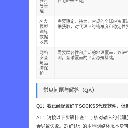
多账
住宅IP是关键。
号管
理
AI大
需要稳定、持续、合规的全球IP资源
模型
据获取，对代理IP的纯净度和稳定性
训练
数据
收集
网络
需要匿名性和广泛的地理覆盖，以进
安全
测。全球覆盖的IP资源是基础。
与品
牌保
护
常见问题与解答（QA）
Q1：我已经配置好了SOCKS5代理软件，
A1：请按以下步骤排查：1) 核对输入的
会导致失败。2) 确认你的本地网络环境本身