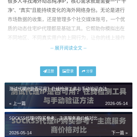
很多人寻找海外动态纯净IP，核心需求就是需要一个“干
净”、“真实”且能持续变化的海外网络身份。无论是进行
市场数据的收集，还是管理多个社交媒体账号，一个优
质的动态住宅IP代理都是基础工具。它帮助你模拟出在
不同地区、不同真实用户的上网行为，让你的线上操作
更加顺畅自然。
-- 展开阅读全文 --
为什么你需要动态住宅IP代理？
注册
登录
分享
如果你正在做跨境电商，需要查看不同国家竞争对手的
测试代理IP是否可用？在线检测工具与手动验证方法
定价和商品信息；如果你需要进行搜索引擎优化，了解
不同地区的搜索结果差异；或者你需要维护多个海外平
« 上一篇
2026-05-14
台的账号，进行正常的市场推广与客户互动……在这些
场景下，一个固定的IP或者一个容易被识别的数据中心IP
SOCKS5代理IP购买参考：主流服务商价格对比
可能会让你寸步难行，轻则数据抓取失败，重则账号受
2026-05-14
下一篇 »
到限制。