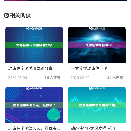
险。
相关阅读
场景二：账户管理与多开操作
在跨境电商平台、社交媒体或某些应用中进行多账户操
作时，核心需求是
IP的独立性和地域稳定性
场景三：网络安全与品牌保护
企业用于监控网络威胁、扫描自身漏洞或追踪网上假冒
侵权信息时，需要代理IP具备高度的
匿名性和安全性长
动态住宅IP试用体验分享
一文读懂动态住宅IP
期稳定性和并发支持能力
有硬性要求。
2026-08-06
36 人在看
2026-08-06
34 人在看
以我们的
神龙海外动态IP
服务为例，我们提供多类型专
项方案。例如，对于大规模、持续性的数据采集或AI训
练数据支持任务，我们的
不限量代理IP
套餐能保障高并
发与长期稳定运行，避免因流量计费带来的心理负担和
成本失控。
动态住宅IP怎么选，推荐来了
动态住宅IP怎么免费试用