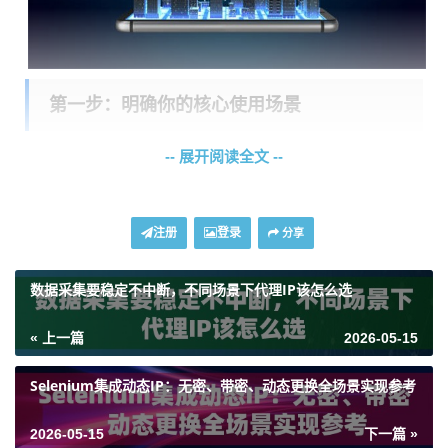
第一步：明确你的核心使用场景
-- 展开阅读全文 --
不同的业务对代理IP的需求天差地别。选错类型，就像
用水果刀去砍骨头，再好的刀也白费。抛开场景谈性价
比毫无意义。
注册
登录
分享
场景一：数据采集与市场调研
数据采集要稳定不中断，不同场景下代理IP该怎么选
如果你需要从各类网站公开收集产品信息、价格数据或
舆情内容，这对IP的
纯净度
和
数量
要求极高。目标网站
« 上一篇
2026-05-15
很容易识别并封锁频繁访问的IP。你需要的是一个庞大
的、不断更新的IP池，确保每个请求都像是来自世界不
Selenium集成动态IP：无密、带密、动态更换全场景实现参考
同角落的真实用户。这时，
动态住宅IP
或覆盖广泛的
动
2026-05-15
下一篇 »
态IP代理
服务更为合适，它们能有效降低被封锁的风