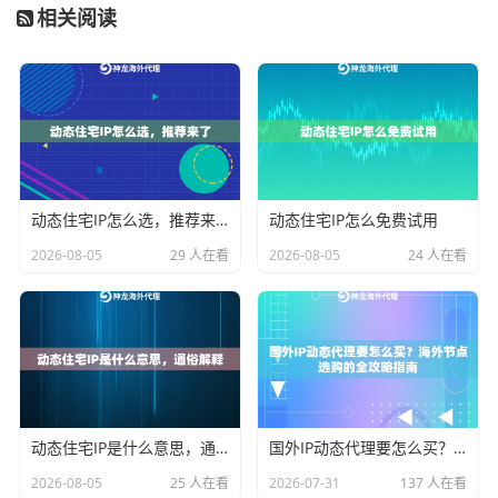
发出大量请求，可以设置随机的请求间隔时间，模仿人
相关阅读
类浏览的节奏。注意维护合理的会话，管理好Cookies。
也是更关键的一步，是选择正确的代理IP类型。对于高
防护级别的网站，使用数据中心IP可能很容易被识别。
这时，
动态住宅IP
的优势就凸显出来。这类IP来源于真实
的家庭宽带，在目标网站看来，每一个请求都像是来自
动态住宅IP怎么选，推荐来了
动态住宅IP怎么免费试用
世界不同角落的真实居民，极大地降低了被关联和封禁
的风险。神龙海外动态IP提供的动态住宅IP方案，正是为
2026-08-05
29 人在看
2026-08-05
24 人在看
此类高要求场景设计，通过庞大的真实住宅IP池轮换，
有效规避目标系统的检测。
利用IP的多样性。如果你的业务需要大量IP，确保你的代
理服务商能提供足够广的地理分布和IP数量。频繁更换IP
（使用短效动态IP代理）是一种直接有效的策略，但前
动态住宅IP是什么意思，通俗解释
国外IP动态代理要怎么买？海外节点选购的全攻略指南
提是IP池必须纯净、新鲜，否则新换的IP可能早已进入网
2026-08-05
25 人在看
2026-07-31
137 人在看
站黑名单。