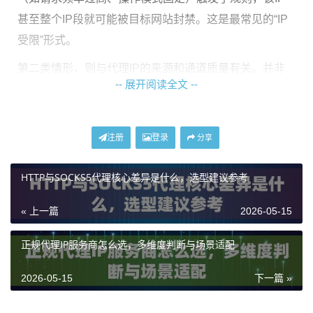
甚至整个IP段就可能被目标网站封禁。这是最常见的“IP
受限”形式。
第二类情形，则与代理IP的来源和通道质量有关。并非
-- 展开阅读全文 --
所有代理IP都具备相同的稳定性和纯净度。一些代理IP可
能因为所在数据中心被广泛标注、共享用户过多，导致
其信誉度低，访问任何网站都容易受阻。如果代理服务
注册
登录
分享
器的网络不稳定、带宽不足，也会造成连接超时、速度
缓慢等“软性限制”，实质上影响了使用效果。
HTTP与SOCKS5代理核心差异是什么，选型建议参考
应对目标网站限制的策略
« 上一篇
2026-05-15
正规代理IP服务商怎么选，多维度判断与场景适配
当面对目标网站的风控拦截时，策略的核心在于
模拟真
实用户行为
和
使用高信誉度的代理IP
。
2026-05-15
下一篇 »
你需要调整访问模式。避免在短时间内从同一个代理IP