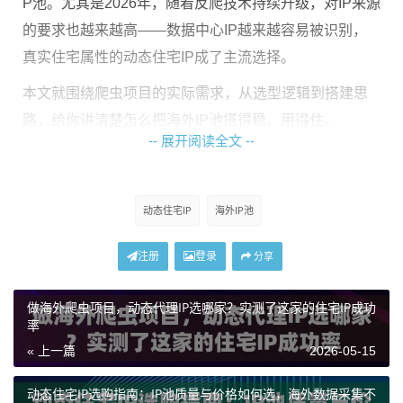
P池。尤其是2026年，随着反爬技术持续升级，对IP来源
的要求也越来越高——数据中心IP越来越容易被识别，
真实住宅属性的动态住宅IP成了主流选择。
本文就围绕爬虫项目的实际需求，从选型逻辑到搭建思
路，给你讲清楚怎么把海外IP池搭得稳、用得住。
-- 展开阅读全文 --
搞清楚需求，才能选对类型
动态住宅IP
海外IP池
IP代理不是买了就能用，得先对照自己的业务场景做判
断。用错了类型，不仅浪费钱，项目跑起来还是一塌糊
注册
登录
分享
涂。
做海外爬虫项目，动态代理IP选哪家？实测了这家的住宅IP成功
以下是几种常见爬虫场景和对应的IP需求对比：
率
场景类型
并
流量
对IP真实
推荐方案
« 上一篇
2026-05-15
发
消耗
性要求
量
动态住宅IP选购指南：IP池质量与价格如何选，海外数据采集不