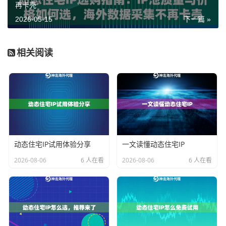
再卡壳
小规模价格
低
小
中等
动态住宅IP
监控
（全面型）
2026-05-15
下一篇 »
大规模市场
高
大
高
不限量代理IP
调研
相关阅读
多账号运营
中
中等
高
企业级动态住
+数据采集
高
宅IP
AI训练数据
极
极大
高
不限量代理IP
长期采集
高
长期稳定单
低
中等
高
动态长效ISP
任务爬取
住宅代理
动态住宅IP试用体验分享
一文读懂动态住宅IP
很多人上来就问"哪个套餐最好"，其实这个问题没有标准
2026-08-06
6 人在看
2026-08-06
6 人在看
答案，得看你的爬虫每天跑多少请求、目标站点反爬力
度大不大、是否需要固定城市出口等具体条件。
动态住宅IP的核心优势是什么？