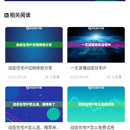
规模数据采集，往往意味着需要模拟来自全球不同地区
的访问请求，以避免因流量来源过于集中而被识别。一
相关阅读
个庞大的、覆盖广泛的IP池是完成这类任务的基础。
IP池的规模直接决定了资源的丰富程度。如果IP池太小，
在高并发采集任务下，很容易出现IP资源枯竭或重复使
用率过高的问题，从而迅速被目标站点封锁。我们的服
务拥有千万级规模的纯净代理IP池，能够支持无限提取
代理IP数量，确保在并发要求高的大规模数据采集项目
动态住宅IP试用体验分享
一文读懂动态住宅IP
中，始终有新鲜、可用的IP资源。
2026-08-06
34 人在看
2026-08-06
30 人在看
地理覆盖范围同样关键。不同的数据采集目标，可能需
要来自特定国家或地区的IP地址。例如，进行本地化的
市场调研或价格监控，就必须使用对应地区的住宅IP代
理来获取最准确的信息。神龙海外动态IP的代理资源覆
盖全球200多个国家和地区，无论是需要北美、欧洲还是
动态住宅IP怎么选，推荐来了
动态住宅IP怎么免费试用
其他地区的国外住宅IP，都能灵活调配，帮助您高效获