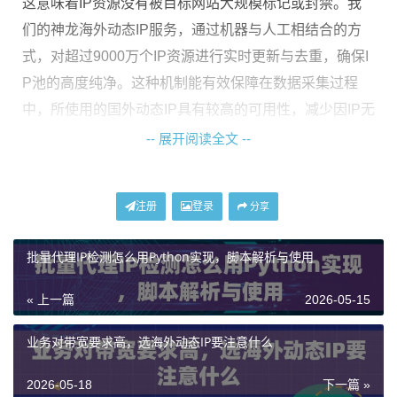
这意味着IP资源没有被目标网站大规模标记或封禁。我
们的神龙海外动态IP服务，通过机器与人工相结合的方
式，对超过9000万个IP资源进行实时更新与去重，确保I
P池的高度纯净。这种机制能有效保障在数据采集过程
中，所使用的国外动态IP具有较高的可用性，减少因IP无
效而造成的任务失败。
-- 展开阅读全文 --
稳定性还体现在IP的有效时长上。对于需要维持会话状
态的采集任务，短效动态IP代理可能不太适合，而长效
注册
登录
分享
的、企业级代理IP则能提供更持久的连接。我们的企业
池方案正是为满足此类更高业务标准而设计，能够为大
批量代理IP检测怎么用Python实现，脚本解析与使用
规模、持续性的数据采集提供稳定支撑。
« 上一篇
2026-05-15
IP池的规模与地理覆盖范围
业务对带宽要求高，选海外动态IP要注意什么
第二个核心维度是IP池的规模及其地理覆盖的广度。大
2026-05-18
下一篇 »