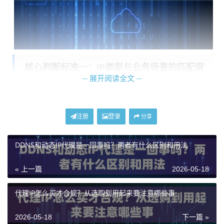
核心判断标准一：IP类型与业务场景的匹配度
-- 展开阅读全文 --
这是最核心、也最容易选错的一环。代理IP主要分为数
据中心IP和住宅IP两大类，它们的“出身”决定了其应用场
注册
登录
分享
景。
DDNS和动态IP代理是一回事吗？两者有什么区别和用法
数据中心IP
：源自数据中心服务器，特点是数量庞大、
成本较低、速度通常较快。适合对IP真实度要求不高，
« 上一篇
2026-05-18
但需要高并发、大规模访问的业务。例如，
数据采集
和
搜索引擎优化
中的排名查询，这类业务需要频繁、大量
代理IP怎么买才合规？从选购到用起来要注意哪些事
地访问目标网站，使用数据中心IP更具性价比。
2026-05-18
下一篇 »