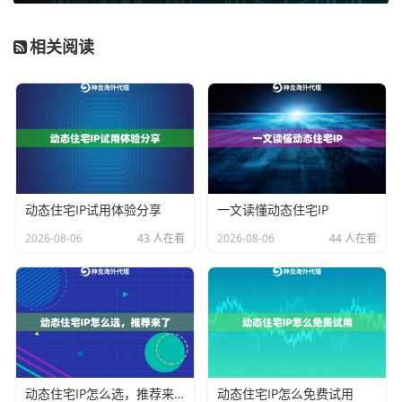
住宅IP
：来自真实的互联网服务提供商，分配给普通家
庭用户。这类IP地址最“真实”，被目标网站识别为普通用
相关阅读
户的概率最高。它非常适合那些对IP信誉度要求极高的
场景，例如
社交媒体管理
、
广告验证
、
市场调研
中需要
高度模拟真实用户行为的部分，以及需要规避严格风控
的
电子商务
操作。
我们的
神龙海外动态IP
服务，同时提供这两种类型的动
态代理方案。我们的数据中心IP方案经济实惠，能满足
动态住宅IP试用体验分享
一文读懂动态住宅IP
大多数数据抓取需求；而我们的动态住宅IP代理，则依
2026-08-06
43 人在看
2026-08-06
44 人在看
托真实的住宅网络，为高要求的业务场景提供真实可靠
的IP资源。
核心判断标准二：动态性与纯净度
“动态”指的是IP地址会按一定频率变化。动态IP能有效降
动态住宅IP怎么选，推荐来了
动态住宅IP怎么免费试用