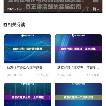
显低于机房IP。
2026-05-18
下一篇 »
按会话时长分：
短效IP每次请求可以自动轮换，长效IP可
以在一段时间内保持同一个地址不变。采集任务对登录
相关阅读
状态有依赖的，需要长效；纯粹抓公开数据、并发量大
的，短效轮换反而更合适。
按计费方式分：
流量计费按实际使用的流量收钱，不限
量套餐按时间段购买，期间不限流量。两种方式各有适
用场景，下面会详细说。
搞清楚这几个维度，再去看别家的产品介绍，就不会被
动态住宅IP适合哪些场景
动态代理IP哪家强，实测对比
各种营销话术绕晕了。
2026-08-05
16 人在看
2026-08-05
17 人在看
价格对比背后，真正影响稳定性的是什么
很多人选代理服务，第一反应是比价格。但做了一段时