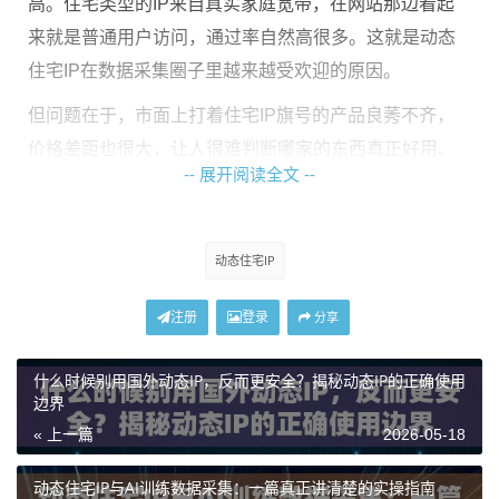
高。住宅类型的IP来自真实家庭宽带，在网站那边看起
来就是普通用户访问，通过率自然高很多。这就是动态
住宅IP在数据采集圈子里越来越受欢迎的原因。
但问题在于，市面上打着住宅IP旗号的产品良莠不齐，
价格差距也很大，让人很难判断哪家的东西真正好用、
-- 展开阅读全文 --
稳定。本篇就围绕这个问题，从实际使用角度拆解不同
方案的区别，帮你找到适合自己业务的选法。
动态住宅IP
动态住宅IP的几种常见形态，别搞混了
注册
登录
分享
市面上的代理IP产品，名字叫法五花八门，但实际上可
以按几个维度来区分：
什么时候别用国外动态IP，反而更安全？揭秘动态IP的正确使用
边界
住宅IP
按IP来源分：
来自真实家庭宽带，ISP代理来自互
« 上一篇
2026-05-18
联网服务提供商直接分配，数据中心IP来自机房服务
器。用于数据采集，住宅类型和ISP类型的被识别风险明
动态住宅IP与AI训练数据采集：一篇真正讲清楚的实操指南