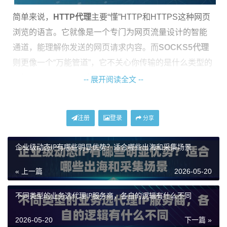
简单来说，
HTTP代理
主要“懂”HTTP和HTTPS这种网页
浏览的语言。它就像是一个专门为网页流量设计的智能
通道，能理解你发送的网页请求内容。而
SOCKS5代理
则更像一个“万能管道”，它不关心你传输的是什么类型的
数据，无论是网页浏览、文件传输还是其他应用的流
-- 展开阅读全文 --
量，它都一视同仁，只管建立连接和转发。这个根本区
别，决定了它们在不同项目场景下的适用性。
注册
登录
分享
核心区别：协议层级与应用场景
企业级动态IP有哪些明显优势？适合哪些出海和采集场景
要理解怎么选，得先弄明白它们工作方式的不同。这涉
« 上一篇
2026-05-20
及到一些网络分层的思想，但我们尽量说得直白些。
不同类型的业务选代理IP服务商，各自的逻辑有什么不同
HTTP代理工作在应用层
。这意味着它能“看到”并解析你
通过HTTP/HTTPS协议发送的请求内容，比如访问的网
2026-05-20
下一篇 »