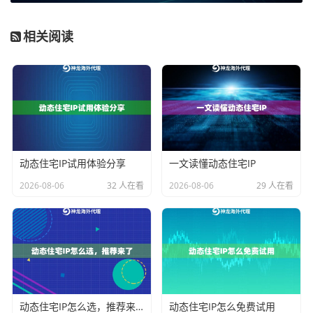
址、请求头信息等。正因为能理解内容，它可以做一些
更智能的工作，例如缓存网页（让你第二次访问相同网
相关阅读
站时更快）、过滤广告内容，或者根据网址进行访问控
制。但它的“专长”也限制了它，通常它只处理网页流量。
SOCKS5代理工作在会话层
，比HTTP代理更底层。它不
解析你传输的数据内容，只是简单地在你的客户端和目
标服务器之间建立一个可靠的TCP/UDP连接隧道。你可
以把它想象成一个“盲转发”的管道：你把任何类型的数据
动态住宅IP试用体验分享
一文读懂动态住宅IP
从一端塞进去，它就从另一端原封不动地送出来。它不
2026-08-06
32 人在看
2026-08-06
29 人在看
关心里面是网页数据、邮件数据还是游戏数据包。
用一个简单的比喻：HTTP代理像是一个懂英语的邮差
（只处理英文信件，并能根据信件内容分类处理），而S
OCKS5代理像一个传送带（任何语言的信件、甚至包
裹，都直接传送，不关心内容）。
动态住宅IP怎么选，推荐来了
动态住宅IP怎么免费试用