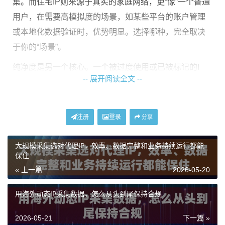
集。而住宅IP则来源于真实的家庭网络，更“像”一个普通
用户，在需要高模拟度的场景，如某些平台的账户管理
或本地化数据验证时，优势明显。选择哪种，完全取决
于你的“场景”。
纯净度是另一个核心。一个被过度使用或已被标记的I
-- 展开阅读全文 --
P，可能一上来就触发风控，让你的工作寸步难行。IP池
是否庞大且持续更新至关重要。一个拥有数千万级别、
并不断有新鲜资源注入的池子，能有效降低关联风险，
注册
登录
分享
提高任务成功率。
大规模采集选对代理IP，效率、数据完整和业务持续运行都能
地域覆盖则是精准度的体现。如果你的业务需要针对特
保住
定国家或地区，比如了解当地电商价格或社交媒体趋
« 上一篇
2026-05-20
势，那么能精准定位到该城市甚至运营商网络的海外动
态IP，价值就远高于一个模糊的国家级IP。
用海外动态IP采集数据，怎么从头到尾保持合规
以我们“神龙海外动态IP”为例，我们提供从经济型数据中
2026-05-21
下一篇 »