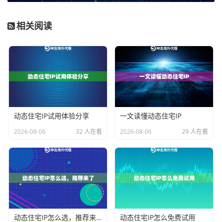
心IP到真实住宅IP的多种方案，覆盖全球超过200个国家
和地区。我们的池子拥有超过9000万的纯净资源，并通
相关阅读
过技术手段持续维护更新，确保用户提取到的每一个海
外动态IP都具有较高的可用性和匿名性。这种在资源层
面的多维保障，是让IP用得“值”的第一块基石。
成本：精打细算，让每一分钱都花在刀刃上
动态住宅IP试用体验分享
一文读懂动态住宅IP
成本是每个用户都会敏感的问题。使用海外动态IP的成
本，绝不仅仅是购买套餐的价格，更包括
时间成本、效
2026-08-06
32 人在看
2026-08-06
29 人在看
率成本和风险成本
。一个便宜的IP如果总失效，导致任
务频繁中断、需要人工反复处理，那它的实际成本反而
更高。
评估成本效益，首先要看计费模式是否灵活匹配你的用
量模式。常见的模式有按流量计费、按IP数量计费和无
动态住宅IP怎么选，推荐来了
动态住宅IP怎么免费试用