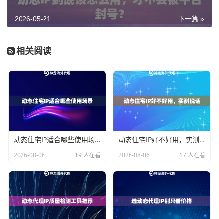
P
2026-05-21
下一篇 »
动态
本地IS
高
极低
长期账号维
长效I
P宽带
护、批量管
SP
段
理
相关阅读
动态长效ISP的IP来自真实的本地宽带运营商，归属地是
住宅段，从平台角度看就是一个普通家庭用户在上网。
更关键的是"长效"这个特性——单个IP可以保持长时间在
线，不会频繁跳变，适合需要持续登录维护的Telegram
账号。
动态住宅IP适合哪些使用场景
动态住宅IP好不好用，实测说话
对于批量管理十几甚至几十个Telegram账号的运营者来
2026-08-06
19 人在看
2026-08-06
17 人在看
说，这一点非常重要：账号今天登上去，明天还是同一
个IP环境，平台不会觉得你的行为异常。
批量管理Telegram账号的IP分配逻辑