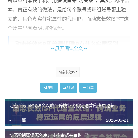
所以单纯靠换手机、用多设备来"防关联"，其实治标不治
本。真正有效的做法，是给每个账号或每组账号配上独
立的、具备真实住宅属性的代理IP，而动态长效ISP在这
个场景里有着明显的优势。
动态长效ISP和普通代理IP有什么实质区别
-- 展开阅读全文 --
很多人分不清ISP代理和普通住宅代理、数据中心代理有
什么不同，这里直接说重点。
动态长效ISP
类型
IP归属
稳
平台识别风险
适合场景
注册
登录
分享
定
性
动态长效ISP代理全攻略：跨境业务稳定运营的底层逻辑
数据
机房IP
较
高（容易被识别
简单爬虫、
中心
段
高
为非真实用户）
低风控场景
代理
« 上一篇
2026-05-21
动态
住宅用
中
低
账号注册、
动态IP到底该怎么用，才不会被平台封号？
住宅I
户IP
等
日常运营