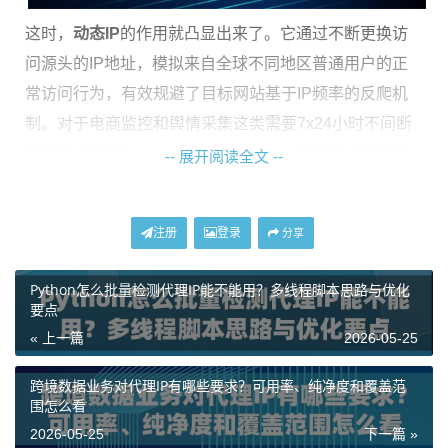
这时，
动态IP
的作用就凸显出来了。它通过不断更换访
问源头的IP地址，模拟来自全球不同地区普通用户的正
常访问行为，有效规避了目标网站基于IP频率的反爬机
制。对于电商监控和舆情采集这类需要7x24小时不间断
运行的高频业务，一个稳定、纯净、可轮换的
企业级动
-- 展开阅读全文 --
态IP
池，是保障业务连续性和数据完整性的基础设施。
注册
登录
企业级动态IP选购的核心要点
分享
Python怎么批量检测代理IP能不能用？多线程脚本思路与优化
面对市场上众多的代理IP服务，企业用户在选择用于高
要点
频业务的
动态IP代理
时，不能只看价格，更需要从业务
« 上一篇
2026-05-25
匹配度、稳定性和合规性等多个维度综合考量。以下是
几个关键的评估点：
跨境数据业务对代理IP有哪些要求？可用率、纯净度和覆盖范
围怎么看
1. IP类型与业务场景匹配：
不同的IP类型适用于不同的
2026-05-25
下一篇 »