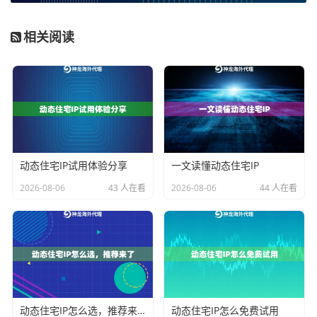
场景。数据中心IP成本较低、速度快，适合对IP真实性要
求不极端的大规模数据采集；而
动态住宅IP
则来源于真
相关阅读
实的家庭宽带，隐匿性更高，更适合访问对风控极其严
格的平台。企业应根据自身监控和采集的目标网站反爬
力度，选择合适的
动态代理方案
。
2. 纯净度与成功率：
IP池的纯净度直接关系到访问成功
率。一个被大量滥用、已被众多网站拉黑的IP池，即使
数量庞大也毫无意义。优质的
企业级代理IP
服务商会通
动态住宅IP试用体验分享
一文读懂动态住宅IP
过技术手段实时清洗IP，确保池内IP的高度可用。
2026-08-06
43 人在看
2026-08-06
44 人在看
3. 并发与带宽支持：
高频业务往往意味着高并发请求。
服务商需要能提供充足的带宽和稳定的连接，以支持企
业同时发起大量数据抓取任务，避免因带宽瓶颈导致任
务卡顿或失败。
4. 覆盖范围与地理位置：
舆情和电商监控常常需要特定
动态住宅IP怎么选，推荐来了
动态住宅IP怎么免费试用