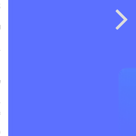
真
固
只
的
号
换
行