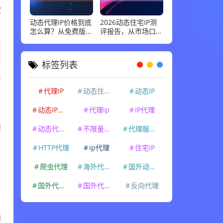
被
动态代理IP价格到底
2026动态住宅IP测
怎么算？从免费版到
评报告，从市场口碑
企业级套餐，花多少
到实际性能：高并发
钱才合适
场景下谁最稳
标签列表
用
代理IP
动态住宅IP
动态IP
。
动态IP代理
代理ip
IP代理
作
动态代理IP
不限量代理IP
代理服务器
HTTP代理
ip代理
住宅IP
另
爬虫代理
海外代理ip
国外动态IP
国外代理IP
国外代理ip
反向代理
内