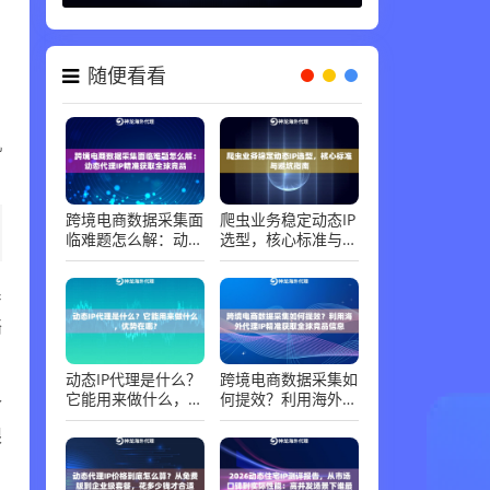
代理知识 ，
06-30
随便看看
，
机
跨境电商数据采集面
爬虫业务稳定动态IP
临难题怎么解：动态
选型，核心标准与避
代理IP精准获取全球
坑指南
竞品
系
络
动态IP代理是什么？
跨境电商数据采集如
个
它能用来做什么，优
何提效？利用海外代
势在哪？
理IP精准获取全球竞
限
品信息