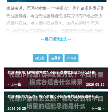
简单来说，代理IP就像一个“中间人”。你的请求先发送到
代理服务器，再由代理服务器使用其提供的IP地址去访
问目标网站。对于目标网站而言，访问者是那个代理I
P，而不是你真实的网络环境。这能有效分散你的访问行
为，模拟出不同地区、不同设备的真实用户访问场景，
-- 展开阅读全文 --
从而更安全、更高效地获取所需数据。特别是进行大规
模、长时间的数据抓取和监测时，一个稳定可靠的代理I
注册
登录
分享
P方案是必不可少的。
代理IP有哪几种收费方式？不同计费模式各适合什么场景
代理IP类型详解：数据中心IP与住宅IP
« 上一篇
2026-05-25
选择代理IP，首先要明白核心的两大类型：数据中心IP和
住宅IP。它们来源不同，特性迥异，适用于不同的数据
代理IP服务怎么选？核心逻辑和不同场景的适配思路是什么
分析场景。
2026-05-25
下一篇 »