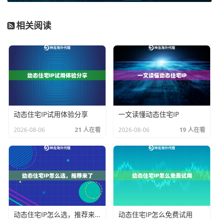
数据中心IP
：这类IP由数据中心或云服务提供商批量分
配。它们通常成本较低、速度快、稳定性高，并且可以
相关阅读
大量获取。但正因为其明显的机房特征，一些对流量监
控严格的网站（如亚马逊、沃尔玛等大型电商平台）能
够较容易地识别并屏蔽这类IP。如果你的数据分析任务
目标网站反爬机制一般，或者你需要进行初步的、大批
量的网页信息抓取，数据中心IP是经济高效的选择。
住宅IP
：这类IP来源于真实的互联网服务供应商（IS
动态住宅IP试用体验分享
一文读懂动态住宅IP
P），分配给普通家庭用户。住宅IP的“真实度”极高，极
2026-08-06
21 人在看
2026-08-06
19 人在看
难被网站标记为代理。对于需要深度、长期监控核心竞
争对手店铺详情、价格历史、库存变化，或者模拟真实
用户进行评论分析、广告效果测试等任务，住宅IP几乎
是唯一可靠的选择。它的缺点是成本通常高于数据中心I
P，且纯净、高质量的住宅IP资源更为稀缺。
动态住宅IP怎么选，推荐来了
动态住宅IP怎么免费试用
在我们的服务中，
神龙海外动态IP
同时提供了这两种类